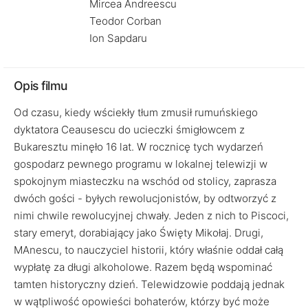
Mircea Andreescu
Teodor Corban
Ion Sapdaru
Opis filmu
Od czasu, kiedy wściekły tłum zmusił rumuńskiego
dyktatora Ceausescu do ucieczki śmigłowcem z
Bukaresztu minęło 16 lat. W rocznicę tych wydarzeń
gospodarz pewnego programu w lokalnej telewizji w
spokojnym miasteczku na wschód od stolicy, zaprasza
dwóch gości - byłych rewolucjonistów, by odtworzyć z
nimi chwile rewolucyjnej chwały. Jeden z nich to Piscoci,
stary emeryt, dorabiający jako Święty Mikołaj. Drugi,
MAnescu, to nauczyciel historii, który właśnie oddał całą
wypłatę za długi alkoholowe. Razem będą wspominać
tamten historyczny dzień. Telewidzowie poddają jednak
w wątpliwość opowieści bohaterów, którzy być może