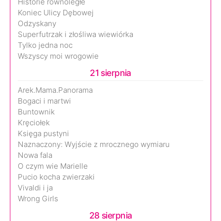
Historie równoległe
Koniec Ulicy Dębowej
Odzyskany
Superfutrzak i złośliwa wiewiórka
Tylko jedna noc
Wszyscy moi wrogowie
21 sierpnia
Arek.Mama.Panorama
Bogaci i martwi
Buntownik
Kręciołek
Księga pustyni
Naznaczony: Wyjście z mrocznego wymiaru
Nowa fala
O czym wie Marielle
Pucio kocha zwierzaki
Vivaldi i ja
Wrong Girls
28 sierpnia