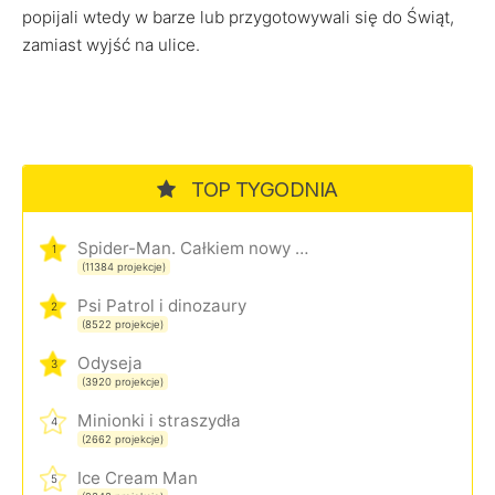
popijali wtedy w barze lub przygotowywali się do Świąt,
zamiast wyjść na ulice.
TOP TYGODNIA
Spider-Man. Całkiem nowy dzień
1
(11384 projekcje)
Psi Patrol i dinozaury
2
(8522 projekcje)
Odyseja
3
(3920 projekcje)
Minionki i straszydła
4
(2662 projekcje)
Ice Cream Man
5