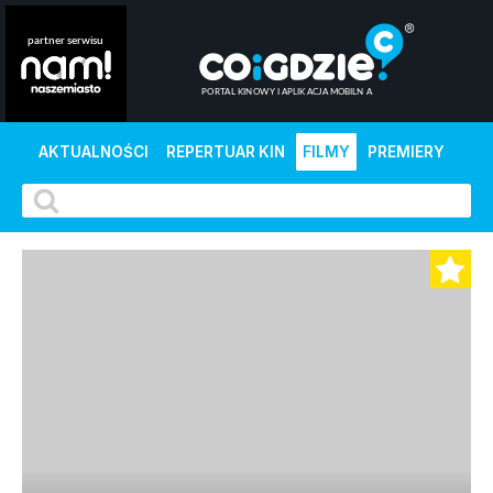
AKTUALNOŚCI
REPERTUAR KIN
FILMY
PREMIERY