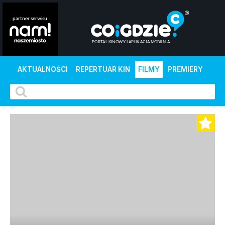
AKTUALNOŚCI
REPERTUAR KIN
FILMY
PREMIERY