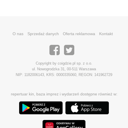
O nas
Sprzedaż danych
Oferta reklamowa
Kontakt
Copyright by coigdzie.pl sp. z o.o.
ul. Nowogrodzka 31, 00-511 Warszawa
NIP: 1182006143, KRS: 0000335060, REGON: 141962729
repertuar kin, baza imprez i wydarzeń dostępne również w: