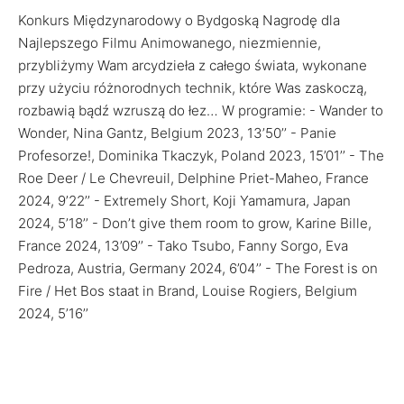
Konkurs Międzynarodowy o Bydgoską Nagrodę dla
Najlepszego Filmu Animowanego, niezmiennie,
przybliżymy Wam arcydzieła z całego świata, wykonane
przy użyciu różnorodnych technik, które Was zaskoczą,
rozbawią bądź wzruszą do łez… W programie: - Wander to
Wonder, Nina Gantz, Belgium 2023, 13’50’’ - Panie
Profesorze!, Dominika Tkaczyk, Poland 2023, 15’01’’ - The
Roe Deer / Le Chevreuil, Delphine Priet-Maheo, France
2024, 9’22’’ - Extremely Short, Koji Yamamura, Japan
2024, 5’18’’ - Don’t give them room to grow, Karine Bille,
France 2024, 13’09’’ - Tako Tsubo, Fanny Sorgo, Eva
Pedroza, Austria, Germany 2024, 6’04’’ - The Forest is on
Fire / Het Bos staat in Brand, Louise Rogiers, Belgium
2024, 5’16’’