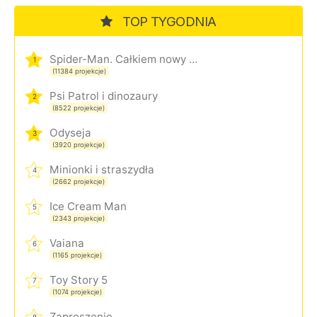
TOP TYGODNIA
Spider-Man. Całkiem nowy dzień
1
(11384 projekcje)
Psi Patrol i dinozaury
2
(8522 projekcje)
Odyseja
3
(3920 projekcje)
Minionki i straszydła
4
(2662 projekcje)
Ice Cream Man
5
(2343 projekcje)
Vaiana
6
(1165 projekcje)
Toy Story 5
7
(1074 projekcje)
Zaproszenie