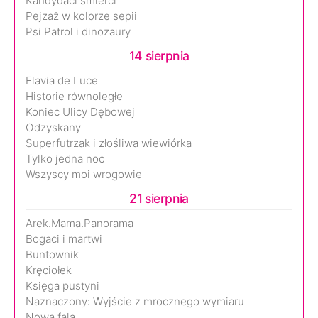
Kandydaci śmierci
Pejzaż w kolorze sepii
Psi Patrol i dinozaury
14 sierpnia
Flavia de Luce
Historie równoległe
Koniec Ulicy Dębowej
Odzyskany
Superfutrzak i złośliwa wiewiórka
Tylko jedna noc
Wszyscy moi wrogowie
21 sierpnia
Arek.Mama.Panorama
Bogaci i martwi
Buntownik
Kręciołek
Księga pustyni
Naznaczony: Wyjście z mrocznego wymiaru
Nowa fala