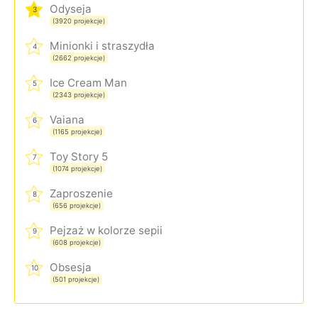
Odyseja
3
(3920 projekcje)
Minionki i straszydła
4
(2662 projekcje)
Ice Cream Man
5
(2343 projekcje)
Vaiana
6
(1165 projekcje)
Toy Story 5
7
(1074 projekcje)
Zaproszenie
8
(656 projekcje)
Pejzaż w kolorze sepii
9
(608 projekcje)
Obsesja
10
(501 projekcje)