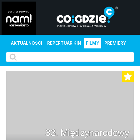
AKTUALNOŚCI
REPERTUAR KIN
FILMY
PREMIERY
33. Międzynarodowy