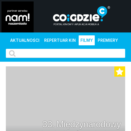
AKTUALNOŚCI
REPERTUAR KIN
FILMY
PREMIERY
33. Międzynarodowy