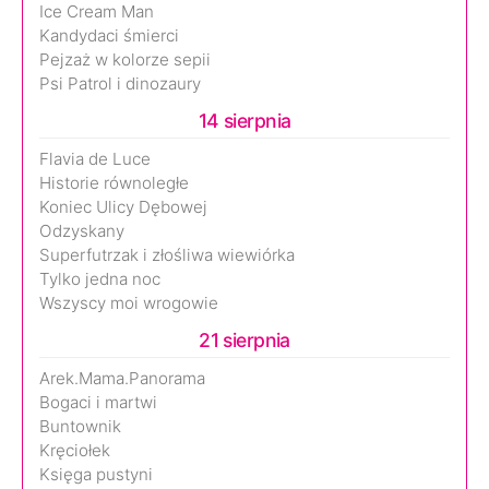
Ice Cream Man
Kandydaci śmierci
Pejzaż w kolorze sepii
Psi Patrol i dinozaury
14 sierpnia
Flavia de Luce
Historie równoległe
Koniec Ulicy Dębowej
Odzyskany
Superfutrzak i złośliwa wiewiórka
Tylko jedna noc
Wszyscy moi wrogowie
21 sierpnia
Arek.Mama.Panorama
Bogaci i martwi
Buntownik
Kręciołek
Księga pustyni