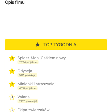
Opis filmu
TOP TYGODNIA
Spider-Man. Całkiem nowy dzień
1
(11294 projekcje)
Odyseja
2
(5175 projekcje)
Minionki i straszydła
3
(4016 projekcje)
Vaiana
4
(2423 projekcje)
Ekipa zwierzaków
5