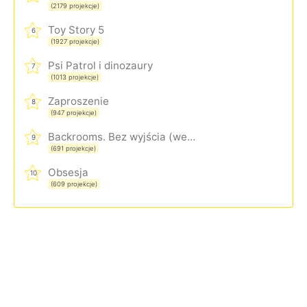
(2179 projekcje)
Toy Story 5
6
(1927 projekcje)
Psi Patrol i dinozaury
7
(1013 projekcje)
Zaproszenie
8
(947 projekcje)
Backrooms. Bez wyjścia (wersja rozszerzona)
9
(691 projekcje)
Obsesja
10
(609 projekcje)