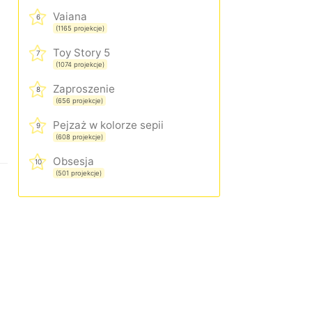
Vaiana
6
(1165 projekcje)
Toy Story 5
7
(1074 projekcje)
Zaproszenie
8
(656 projekcje)
Pejzaż w kolorze sepii
9
(608 projekcje)
Obsesja
10
(501 projekcje)