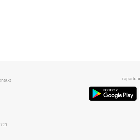
repertua
ontakt
2729