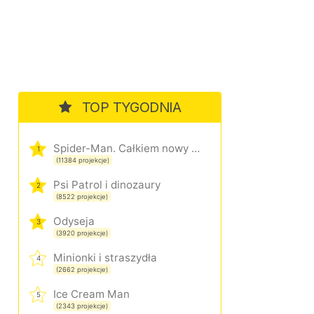
TOP TYGODNIA
Spider-Man. Całkiem nowy dzień
1
(11384 projekcje)
Psi Patrol i dinozaury
2
(8522 projekcje)
Odyseja
3
(3920 projekcje)
Minionki i straszydła
4
(2662 projekcje)
Ice Cream Man
5
(2343 projekcje)