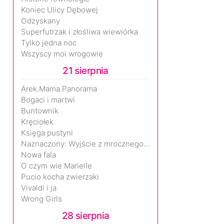
Koniec Ulicy Dębowej
Odzyskany
Superfutrzak i złośliwa wiewiórka
Tylko jedna noc
Wszyscy moi wrogowie
21 sierpnia
Arek.Mama.Panorama
Bogaci i martwi
Buntownik
Kręciołek
Księga pustyni
Naznaczony: Wyjście z mrocznego wymiaru
Nowa fala
O czym wie Marielle
Pucio kocha zwierzaki
Vivaldi i ja
Wrong Girls
28 sierpnia