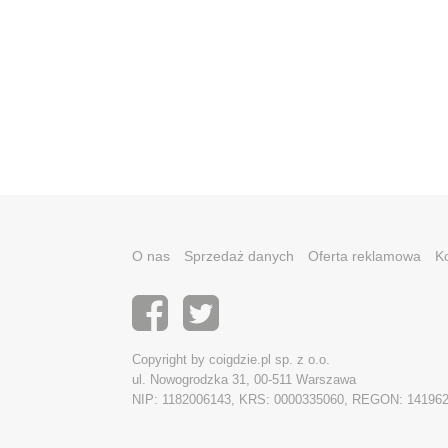
O nas
Sprzedaż danych
Oferta reklamowa
K
Copyright by coigdzie.pl sp. z o.o.
ul. Nowogrodzka 31, 00-511 Warszawa
NIP: 1182006143, KRS: 0000335060, REGON: 14196