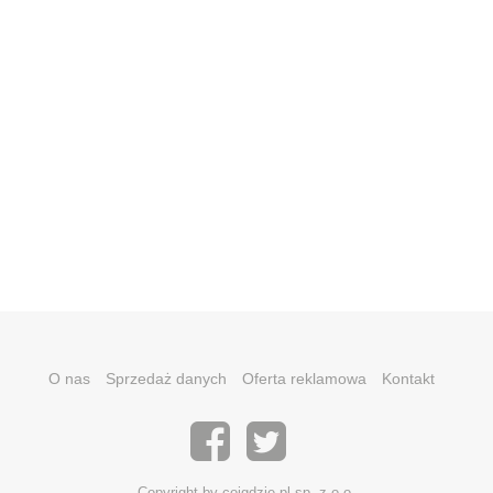
O nas
Sprzedaż danych
Oferta reklamowa
Kontakt
Copyright by coigdzie.pl sp. z o.o.