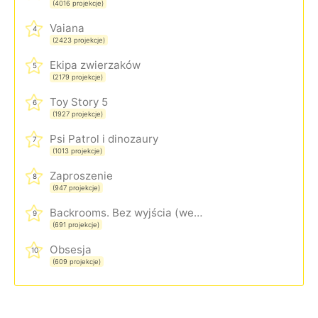
(4016 projekcje)
Vaiana
4
(2423 projekcje)
Ekipa zwierzaków
5
(2179 projekcje)
Toy Story 5
6
(1927 projekcje)
Psi Patrol i dinozaury
7
(1013 projekcje)
Zaproszenie
8
(947 projekcje)
Backrooms. Bez wyjścia (wersja rozszerzona)
9
(691 projekcje)
Obsesja
10
(609 projekcje)