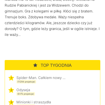
Rudzie Pabianickiej i jest za Widzewem. Chodzi do
gimnazjum. Gra z kolegami w piłkę. Kłóci się z bratem.
Trenuje boks. Zdobywa medale. Waży niespełna
czterdzieści kilogramów. Ale, jeszcze dziecko czy już
dorosły? O tym, gdzie leży granica, jeśli w ogóle istnieje. I
ile waży...
TOP TYGODNIA
Spider-Man. Całkiem nowy dzień
1
(11294 projekcje)
Odyseja
2
(5175 projekcje)
Minionki i straszydła
3