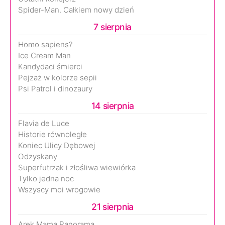
Spider-Man. Całkiem nowy dzień
7 sierpnia
Homo sapiens?
Ice Cream Man
Kandydaci śmierci
Pejzaż w kolorze sepii
Psi Patrol i dinozaury
14 sierpnia
Flavia de Luce
Historie równoległe
Koniec Ulicy Dębowej
Odzyskany
Superfutrzak i złośliwa wiewiórka
Tylko jedna noc
Wszyscy moi wrogowie
21 sierpnia
Arek.Mama.Panorama