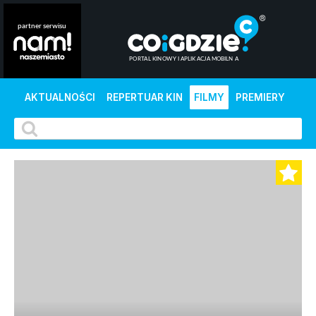
AKTUALNOŚCI
REPERTUAR KIN
FILMY
PREMIERY