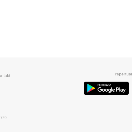
repertua
ontakt
2729