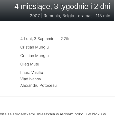
4 miesiące, 3 tygodnie i 2 dni
2007 | Rumunia, Belgia | dramat | 113 min
4 Luni, 3 Saptamini si 2 Zile
Cristian Mungiu
Cristian Mungiu
Oleg Mutu
Laura Vasiliu
Vlad Ivanov
Alexandru Potoceau
abita są studentkami, mieszkają w jednym pokoju w bloku w