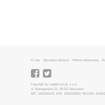
O nas
Sprzedaż danych
Oferta reklamowa
K
Copyright by coigdzie.pl sp. z o.o.
ul. Nowogrodzka 31, 00-511 Warszawa
NIP: 1182006143, KRS: 0000335060, REGON: 14196