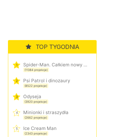
TOP TYGODNIA
Spider-Man. Całkiem nowy dzień
1
(11384 projekcje)
Psi Patrol i dinozaury
2
(8522 projekcje)
Odyseja
3
(3920 projekcje)
Minionki i straszydła
4
(2662 projekcje)
Ice Cream Man
5
(2343 projekcje)