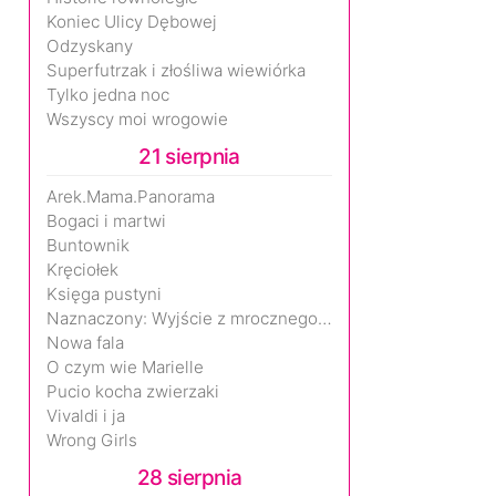
Koniec Ulicy Dębowej
Odzyskany
Superfutrzak i złośliwa wiewiórka
Tylko jedna noc
Wszyscy moi wrogowie
21 sierpnia
Arek.Mama.Panorama
Bogaci i martwi
Buntownik
Kręciołek
Księga pustyni
Naznaczony: Wyjście z mrocznego wymiaru
Nowa fala
O czym wie Marielle
Pucio kocha zwierzaki
Vivaldi i ja
Wrong Girls
28 sierpnia