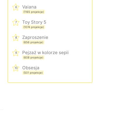
Vaiana
6
(1165 projekcje)
Toy Story 5
7
(1074 projekcje)
Zaproszenie
8
(656 projekcje)
Pejzaż w kolorze sepii
9
(608 projekcje)
Obsesja
10
(501 projekcje)