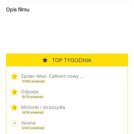
Opis filmu
TOP TYGODNIA
Spider-Man. Całkiem nowy dzień
1
(11294 projekcje)
Odyseja
2
(5175 projekcje)
Minionki i straszydła
3
(4016 projekcje)
Vaiana
4
(2423 projekcje)