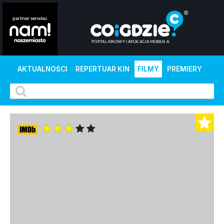
AKTUALNOŚCI
REPERTUAR KIN
FILMY
PREMIERY