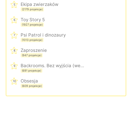
Ekipa zwierzaków
5
(2179 projekcje)
Toy Story 5
6
(1927 projekcje)
Psi Patrol i dinozaury
7
(1013 projekcje)
Zaproszenie
8
(947 projekcje)
Backrooms. Bez wyjścia (wersja rozszerzona)
9
(691 projekcje)
Obsesja
10
(609 projekcje)