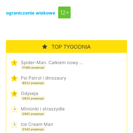
12+
ograniczenie wiekowe
TOP TYGODNIA
Spider-Man. Całkiem nowy dzień
1
(11384 projekcje)
Psi Patrol i dinozaury
2
(8522 projekcje)
Odyseja
3
(3920 projekcje)
Minionki i straszydła
4
(2662 projekcje)
Ice Cream Man
5
(2343 projekcje)