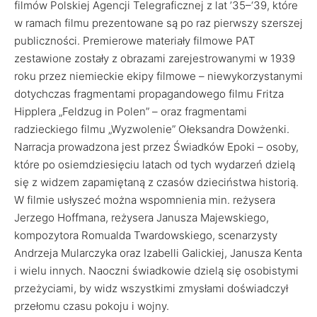
filmów Polskiej Agencji Telegraficznej z lat ’35–‘39, które
w ramach filmu prezentowane są po raz pierwszy szerszej
publiczności. Premierowe materiały filmowe PAT
zestawione zostały z obrazami zarejestrowanymi w 1939
roku przez niemieckie ekipy filmowe – niewykorzystanymi
dotychczas fragmentami propagandowego filmu Fritza
Hipplera „Feldzug in Polen” – oraz fragmentami
radzieckiego filmu „Wyzwolenie” Ołeksandra Dowżenki.
Narracja prowadzona jest przez Świadków Epoki – osoby,
które po osiemdziesięciu latach od tych wydarzeń dzielą
się z widzem zapamiętaną z czasów dzieciństwa historią.
W filmie usłyszeć można wspomnienia min. reżysera
Jerzego Hoffmana, reżysera Janusza Majewskiego,
kompozytora Romualda Twardowskiego, scenarzysty
Andrzeja Mularczyka oraz Izabelli Galickiej, Janusza Kenta
i wielu innych. Naoczni świadkowie dzielą się osobistymi
przeżyciami, by widz wszystkimi zmysłami doświadczył
przełomu czasu pokoju i wojny.