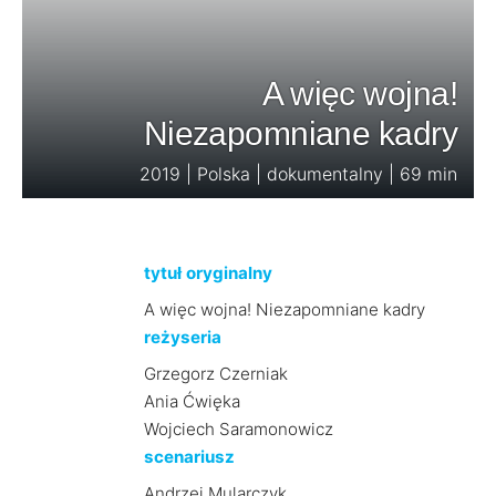
A więc wojna!
Niezapomniane kadry
2019 | Polska | dokumentalny | 69 min
tytuł oryginalny
A więc wojna! Niezapomniane kadry
reżyseria
Grzegorz Czerniak
Ania Ćwięka
Wojciech Saramonowicz
scenariusz
Andrzej Mularczyk