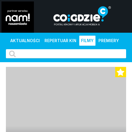
AKTUALNOŚCI
REPERTUAR KIN
FILMY
PREMIERY