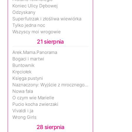
Koniec Ulicy Dębowej
Odzyskany
Superfutrzak i złośliwa wiewiórka
Tylko jedna noc
Wszyscy moi wrogowie
21 sierpnia
Arek.Mama.Panorama
Bogaci i martwi
Buntownik
Kręciołek
Księga pustyni
Naznaczony: Wyjście z mrocznego wymiaru
Nowa fala
O czym wie Marielle
Pucio kocha zwierzaki
Vivaldi i ja
Wrong Girls
28 sierpnia