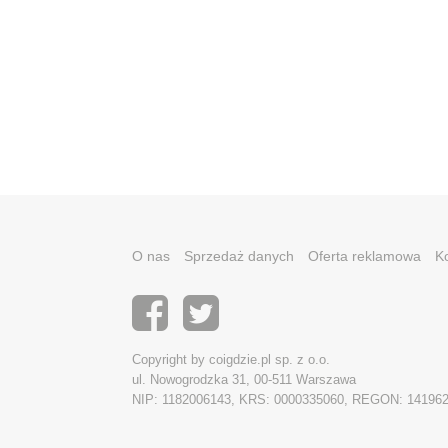
O nas
Sprzedaż danych
Oferta reklamowa
K
Copyright by coigdzie.pl sp. z o.o.
ul. Nowogrodzka 31, 00-511 Warszawa
NIP: 1182006143, KRS: 0000335060, REGON: 14196