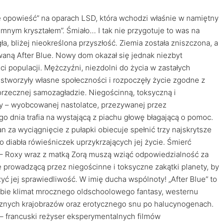
 opowieść” na oparach LSD, która wchodzi właśnie w namiętny
nym kryształem”. Śmiało… I tak nie przygotuje to was na
a, bliżej nieokreślona przyszłość. Ziemia została zniszczona, a
zwaną After Blue. Nowy dom okazał się jednak niezbyt
i populacji. Mężczyźni, niezdolni do życia w zastałych
 stworzyły własne społeczności i rozpoczęły życie zgodne z
orzecznej samozagładzie. Niegościnną, toksyczną i
y – wyobcowanej nastolatce, przezywanej przez
dnia trafia na wystającą z piachu głowę błagającą o pomoc.
 za wyciągnięcie z pułapki obiecuje spełnić trzy najskrytsze
o diabła rówieśniczek uprzykrzających jej życie. Śmierć
 – Roxy wraz z matką Zorą muszą wziąć odpowiedzialność za
ę prowadzącą przez niegościnne i toksyczne zakątki planety, by
ć jej sprawiedliwość. W imię ducha wspólnoty! „After Blue” to
sobie klimat mrocznego oldschoolowego fantasy, westernu
ycznych krajobrazów oraz erotycznego snu po halucynogenach.
 – francuski reżyser eksperymentalnych filmów