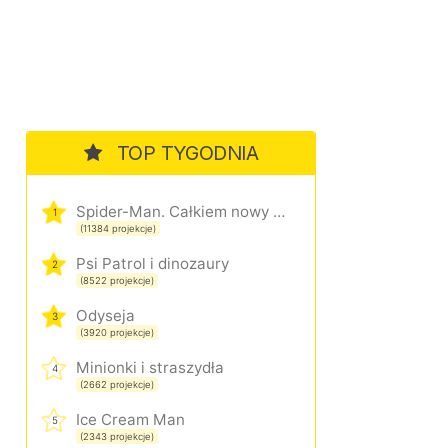
TOP TYGODNIA
Spider-Man. Całkiem nowy dzień
1
(11384 projekcje)
Psi Patrol i dinozaury
2
(8522 projekcje)
Odyseja
3
(3920 projekcje)
Minionki i straszydła
4
(2662 projekcje)
Ice Cream Man
5
(2343 projekcje)