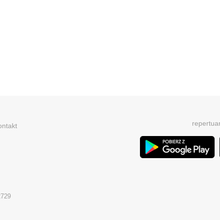
repertua
ontakt
2729