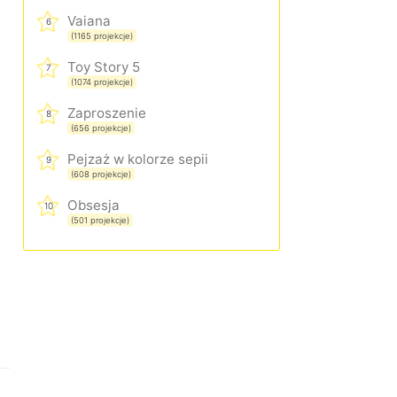
Vaiana
6
(1165 projekcje)
Toy Story 5
7
(1074 projekcje)
Zaproszenie
8
(656 projekcje)
Pejzaż w kolorze sepii
9
(608 projekcje)
Obsesja
10
(501 projekcje)