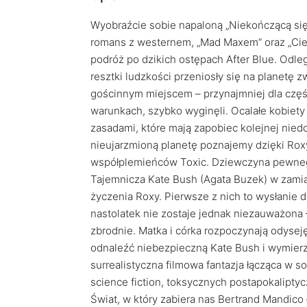
Wyobraźcie sobie napaloną „Niekończącą się
romans z westernem, „Mad Maxem” oraz „Ciem
podróż po dzikich ostępach After Blue. Odległ
resztki ludzkości przeniosły się na planetę 
gościnnym miejscem – przynajmniej dla częśc
warunkach, szybko wyginęli. Ocalałe kobiety
zasadami, które mają zapobiec kolejnej nied
nieujarzmioną planetę poznajemy dzięki Rox
współplemieńców Toxic. Dziewczyna pewnego 
Tajemnicza Kate Bush (Agata Buzek) w zamian
życzenia Roxy. Pierwsze z nich to wysłanie d
nastolatek nie zostaje jednak niezauważona
zbrodnie. Matka i córka rozpoczynają odysej
odnaleźć niebezpieczną Kate Bush i wymierzy
surrealistyczna filmowa fantazja łącząca w 
science fiction, toksycznych postapokalipt
Świat, w który zabiera nas Bertrand Mandico