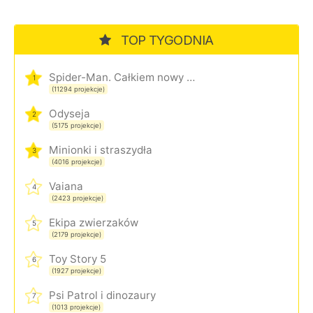
TOP TYGODNIA
Spider-Man. Całkiem nowy dzień
1
(11294 projekcje)
Odyseja
2
(5175 projekcje)
Minionki i straszydła
3
(4016 projekcje)
Vaiana
4
(2423 projekcje)
Ekipa zwierzaków
5
(2179 projekcje)
Toy Story 5
6
(1927 projekcje)
Psi Patrol i dinozaury
7
(1013 projekcje)