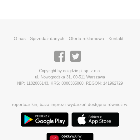
O nas
Sprzedaż danych
Oferta reklamowa
Kontakt
Copyright by coigdzie.pl sp. z o.o.
ul. Nowogrodzka 31, 00-511 Warszawa
NIP: 1182006143, KRS: 0000335060, REGON: 141962729
repertuar kin, baza imprez i wydarzeń dostępne również w: