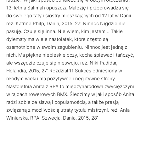
13-letnia Salimah opuszcza Malezję i przeprowadza się
do swojego taty i siostry mieszkających od 12 lat w Danii.
reż. Katrine Philp, Dania, 2015, 27’ Ninnoc Nigdzie nie
pasuję. Czuję się inna. Nie wiem, kim jestem… Takie
dylematy ma wiele nastolatek, które często są
osamotnione w swoim zagubieniu. Ninnoc jest jedną z
nich. Ma piękne niebieskie oczy, kocha śpiewać i tańczyć,
ale wszędzie czuje się nieswojo. reż. Niki Padidar,
Holandia, 2015, 27’ Rozdział 11 Sukces odniesiony w
młodym wieku ma pozytywne i negatywne strony.
Nastoletnia Anita z RPA to międzynarodowa zwyciężczyni
w rajdach rowerowych BMX. Śledzimy w jaki sposób Anita
radzi sobie ze sławą i popularnością, a także presją
związaną z możliwością utraty tytułu mistrzyni. reż. Ania
Winiarska, RPA, Szwecja, Dania, 2015, 28’