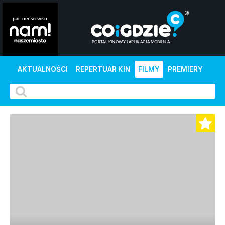
AKTUALNOŚCI
REPERTUAR KIN
FILMY
PREMIERY