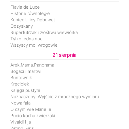
Flavia de Luce
Historie równoległe
Koniec Ulicy Dębowej
Odzyskany
Superfutrzak i złośliwa wiewiórka
Tylko jedna noc
Wszyscy moi wrogowie
21 sierpnia
Arek.Mama.Panorama
Bogaci i martwi
Buntownik
Kręciołek
Księga pustyni
Naznaczony: Wyjście z mrocznego wymiaru
Nowa fala
O czym wie Marielle
Pucio kocha zwierzaki
Vivaldi i ja
Wrong Girls