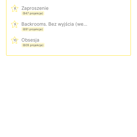
Zaproszenie
8
(947 projekcje)
Backrooms. Bez wyjścia (wersja rozszerzona)
9
(691 projekcje)
Obsesja
10
(609 projekcje)