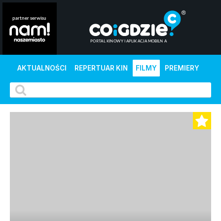
AKTUALNOŚCI
REPERTUAR KIN
FILMY
PREMIERY