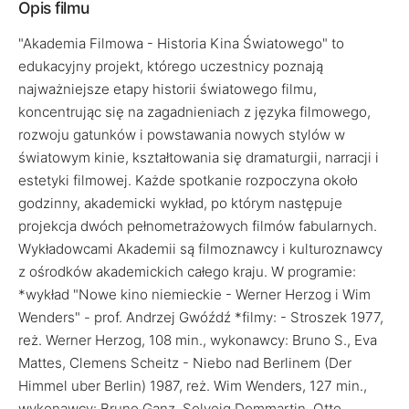
Opis filmu
"Akademia Filmowa - Historia Kina Światowego" to
edukacyjny projekt, którego uczestnicy poznają
najważniejsze etapy historii światowego filmu,
koncentrując się na zagadnieniach z języka filmowego,
rozwoju gatunków i powstawania nowych stylów w
światowym kinie, kształtowania się dramaturgii, narracji i
estetyki filmowej. Każde spotkanie rozpoczyna około
godzinny, akademicki wykład, po którym następuje
projekcja dwóch pełnometrażowych filmów fabularnych.
Wykładowcami Akademii są filmoznawcy i kulturoznawcy
z ośrodków akademickich całego kraju. W programie:
*wykład "Nowe kino niemieckie - Werner Herzog i Wim
Wenders" - prof. Andrzej Gwóźdź *filmy: - Stroszek 1977,
reż. Werner Herzog, 108 min., wykonawcy: Bruno S., Eva
Mattes, Clemens Scheitz - Niebo nad Berlinem (Der
Himmel uber Berlin) 1987, reż. Wim Wenders, 127 min.,
wykonawcy: Bruno Ganz, Solveig Dommartin, Otto