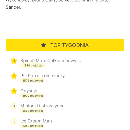
Sander.
TOP TYGODNIA
Spider-Man. Całkiem nowy dzień
1
(11384 projekcje)
Psi Patrol i dinozaury
2
(8522 projekcje)
Odyseja
3
(3920 projekcje)
Minionki i straszydła
4
(2662 projekcje)
Ice Cream Man
5
(2343 projekcje)