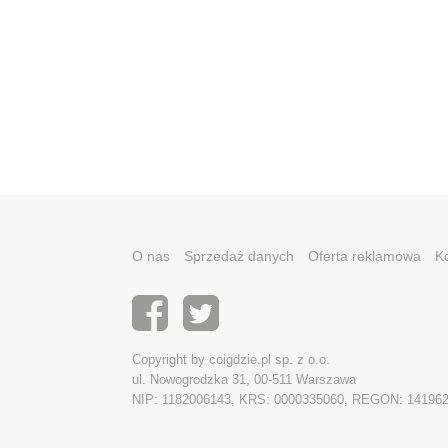
O nas
Sprzedaż danych
Oferta reklamowa
K
Copyright by coigdzie.pl sp. z o.o.
ul. Nowogrodzka 31, 00-511 Warszawa
NIP: 1182006143, KRS: 0000335060, REGON: 14196