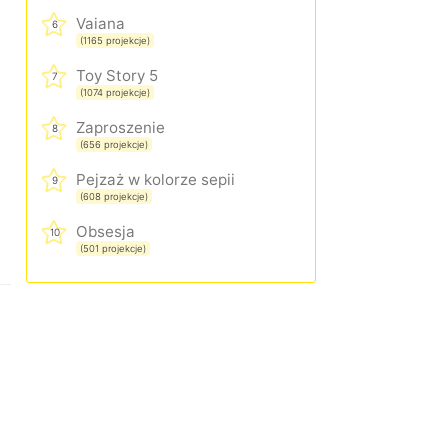
Vaiana
6
(1165 projekcje)
Toy Story 5
7
(1074 projekcje)
Zaproszenie
8
(656 projekcje)
Pejzaż w kolorze sepii
9
(608 projekcje)
Obsesja
10
(501 projekcje)