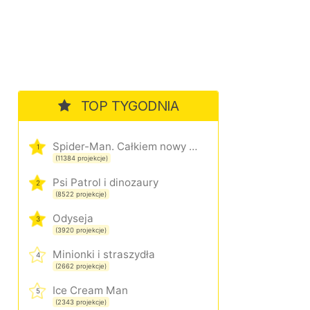
TOP TYGODNIA
Spider-Man. Całkiem nowy dzień
1
(11384 projekcje)
Psi Patrol i dinozaury
2
(8522 projekcje)
Odyseja
3
(3920 projekcje)
Minionki i straszydła
4
(2662 projekcje)
Ice Cream Man
5
(2343 projekcje)