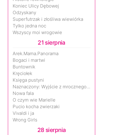
Koniec Ulicy Dębowej
Odzyskany
Superfutrzak i złośliwa wiewiórka
Tylko jedna noc
Wszyscy moi wrogowie
21 sierpnia
Arek.Mama.Panorama
Bogaci i martwi
Buntownik
Kręciołek
Księga pustyni
Naznaczony: Wyjście z mrocznego wymiaru
Nowa fala
O czym wie Marielle
Pucio kocha zwierzaki
Vivaldi i ja
Wrong Girls
28 sierpnia