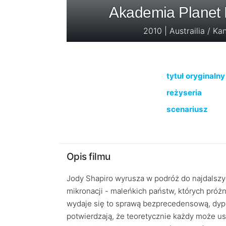
Akademia Planet 
2010 | Austrailia / K
tytuł oryginalny
reżyseria
scenariusz
Opis filmu
Jody Shapiro wyrusza w podróż do najdalsz
mikronacji - maleńkich państw, których próż
wydaje się to sprawą bezprecedensową, dyp
potwierdzają, że teoretycznie każdy może u