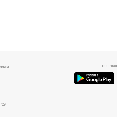
repertua
ontakt
2729