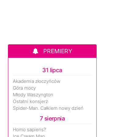
PREMIERY
31 lipca
Akademia złoczyńców
Góra mocy
Młody Waszyngton
Ostatni konsjerż
Spider-Man. Całkiem nowy dzień
7 sierpnia
Homo sapiens?
Ice Cream Man