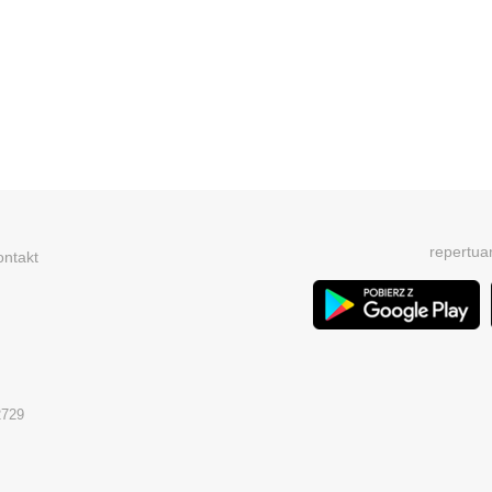
repertua
ontakt
2729