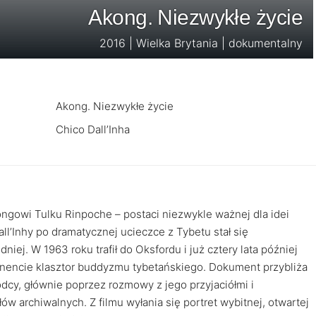
Akong. Niezwykłe życie
2016 | Wielka Brytania | dokumentalny
Akong. Niezwykłe życie
Chico Dall’Inha
gowi Tulku Rinpoche – postaci niezwykle ważnej dla idei
ll’Inhy po dramatycznej ucieczce z Tybetu stał się
j. W 1963 roku trafił do Oksfordu i już cztery lata później
ynencie klasztor buddyzmu tybetańskiego. Dokument przybliża
y, głównie poprzez rozmowy z jego przyjaciółmi i
w archiwalnych. Z filmu wyłania się portret wybitnej, otwartej