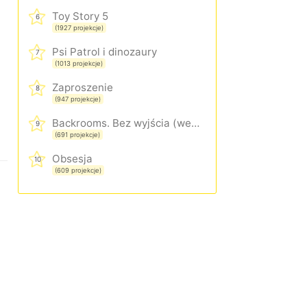
Toy Story 5
6
(1927 projekcje)
Psi Patrol i dinozaury
7
(1013 projekcje)
Zaproszenie
8
(947 projekcje)
Backrooms. Bez wyjścia (wersja rozszerzona)
9
(691 projekcje)
Obsesja
10
(609 projekcje)