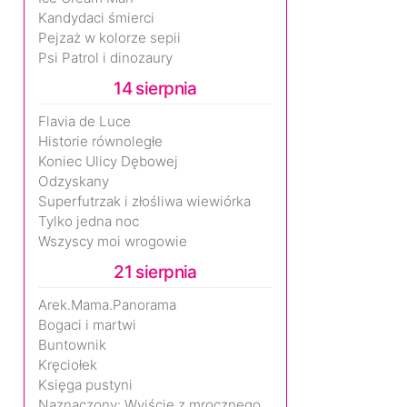
Kandydaci śmierci
Pejzaż w kolorze sepii
Psi Patrol i dinozaury
14 sierpnia
Flavia de Luce
Historie równoległe
Koniec Ulicy Dębowej
Odzyskany
Superfutrzak i złośliwa wiewiórka
Tylko jedna noc
Wszyscy moi wrogowie
21 sierpnia
Arek.Mama.Panorama
Bogaci i martwi
Buntownik
Kręciołek
Księga pustyni
Naznaczony: Wyjście z mrocznego wymiaru