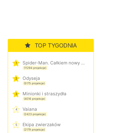
TOP TYGODNIA
Spider-Man. Całkiem nowy dzień
1
(11294 projekcje)
Odyseja
2
(5175 projekcje)
Minionki i straszydła
3
(4016 projekcje)
Vaiana
4
(2423 projekcje)
Ekipa zwierzaków
5
(2179 projekcje)