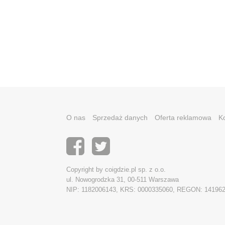
O nas
Sprzedaż danych
Oferta reklamowa
K
Copyright by coigdzie.pl sp. z o.o.
ul. Nowogrodzka 31, 00-511 Warszawa
NIP: 1182006143, KRS: 0000335060, REGON: 14196