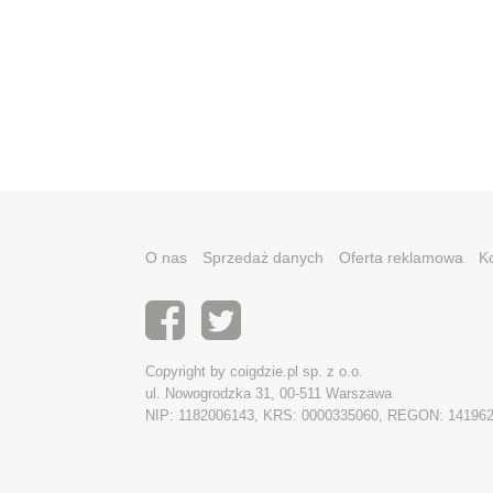
O nas
Sprzedaż danych
Oferta reklamowa
K
Copyright by coigdzie.pl sp. z o.o.
ul. Nowogrodzka 31, 00-511 Warszawa
NIP: 1182006143, KRS: 0000335060, REGON: 14196