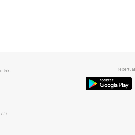
repertua
ontakt
2729