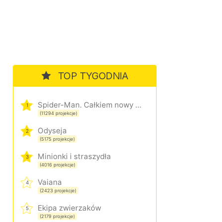
TOP TYGODNIA
Spider-Man. Całkiem nowy dzień
1
(11294 projekcje)
Odyseja
2
(5175 projekcje)
Minionki i straszydła
3
(4016 projekcje)
Vaiana
4
(2423 projekcje)
Ekipa zwierzaków
5
(2179 projekcje)