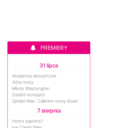
PREMIERY
31 lipca
Akademia złoczyńców
Góra mocy
Młody Waszyngton
Ostatni konsjerż
Spider-Man. Całkiem nowy dzień
7 sierpnia
Homo sapiens?
Ice Cream Man