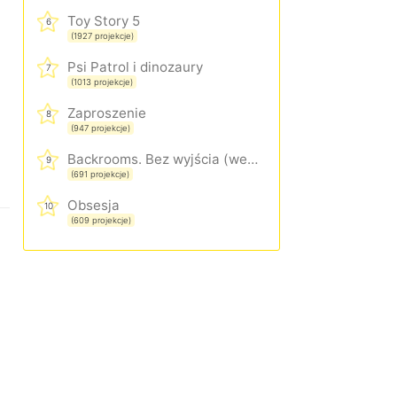
Toy Story 5
6
(1927 projekcje)
Psi Patrol i dinozaury
7
(1013 projekcje)
Zaproszenie
8
(947 projekcje)
Backrooms. Bez wyjścia (wersja rozszerzona)
9
(691 projekcje)
Obsesja
10
(609 projekcje)