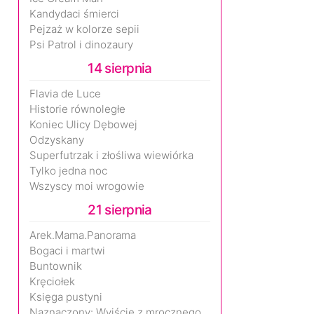
Kandydaci śmierci
Pejzaż w kolorze sepii
Psi Patrol i dinozaury
14 sierpnia
Flavia de Luce
Historie równoległe
Koniec Ulicy Dębowej
Odzyskany
Superfutrzak i złośliwa wiewiórka
Tylko jedna noc
Wszyscy moi wrogowie
21 sierpnia
Arek.Mama.Panorama
Bogaci i martwi
Buntownik
Kręciołek
Księga pustyni
Naznaczony: Wyjście z mrocznego wymiaru