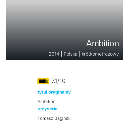
Ambition
2014 | Polska | krótkometrażowy
7.1/10
tytuł oryginalny
Ambition
reżyseria
Tomasz Bagiński