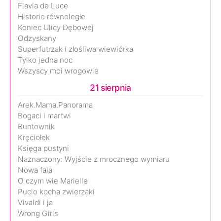
Flavia de Luce
Historie równoległe
Koniec Ulicy Dębowej
Odzyskany
Superfutrzak i złośliwa wiewiórka
Tylko jedna noc
Wszyscy moi wrogowie
21 sierpnia
Arek.Mama.Panorama
Bogaci i martwi
Buntownik
Kręciołek
Księga pustyni
Naznaczony: Wyjście z mrocznego wymiaru
Nowa fala
O czym wie Marielle
Pucio kocha zwierzaki
Vivaldi i ja
Wrong Girls