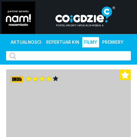
AKTUALNOŚCI
REPERTUAR KIN
FILMY
PREMIERY