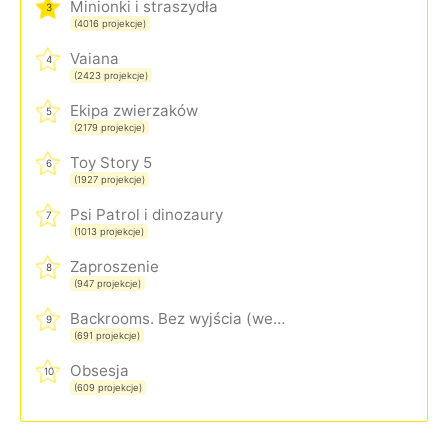
Minionki i straszydła
3
(4016 projekcje)
Vaiana
4
(2423 projekcje)
Ekipa zwierzaków
5
(2179 projekcje)
Toy Story 5
6
(1927 projekcje)
Psi Patrol i dinozaury
7
(1013 projekcje)
Zaproszenie
8
(947 projekcje)
Backrooms. Bez wyjścia (wersja rozszerzona)
9
(691 projekcje)
Obsesja
10
(609 projekcje)