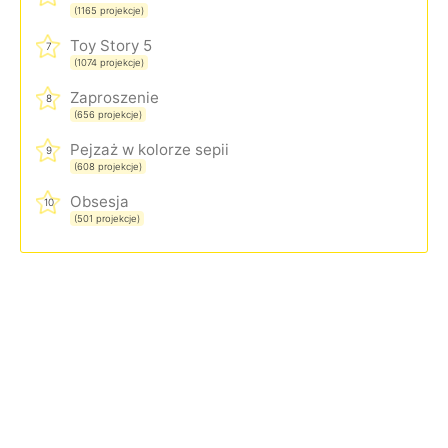
(1165 projekcje)
Toy Story 5
7
(1074 projekcje)
Zaproszenie
8
(656 projekcje)
Pejzaż w kolorze sepii
9
(608 projekcje)
Obsesja
10
(501 projekcje)