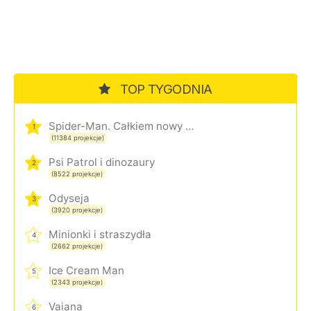
TOP TYGODNIA
Spider-Man. Całkiem nowy dzień
1
(11384 projekcje)
Psi Patrol i dinozaury
2
(8522 projekcje)
Odyseja
3
(3920 projekcje)
Minionki i straszydła
4
(2662 projekcje)
Ice Cream Man
5
(2343 projekcje)
Vaiana
6