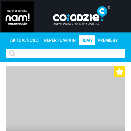
AKTUALNOŚCI
REPERTUAR KIN
FILMY
PREMIERY