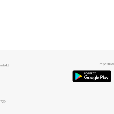
repertua
ontakt
2729