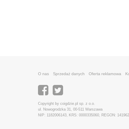
O nas
Sprzedaż danych
Oferta reklamowa
K
Copyright by coigdzie.pl sp. z o.o.
ul. Nowogrodzka 31, 00-511 Warszawa
NIP: 1182006143, KRS: 0000335060, REGON: 14196