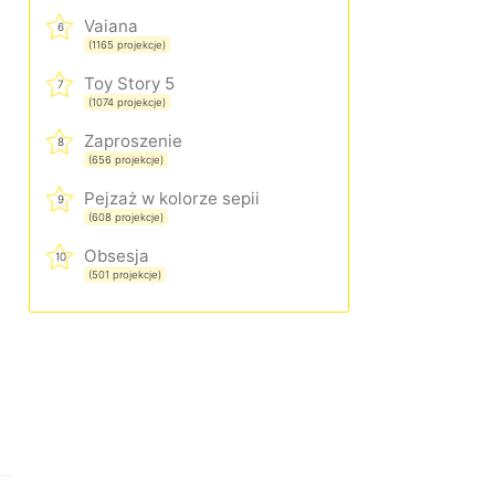
Vaiana
6
(1165 projekcje)
Toy Story 5
7
(1074 projekcje)
Zaproszenie
8
(656 projekcje)
Pejzaż w kolorze sepii
9
(608 projekcje)
Obsesja
10
(501 projekcje)