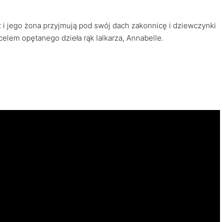
arz i jego żona przyjmują pod swój dach zakonnicę i dziewczynki
celem opętanego dzieła rąk lalkarza, Annabelle.