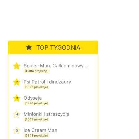
TOP TYGODNIA
Spider-Man. Całkiem nowy dzień
1
(11384 projekcje)
Psi Patrol i dinozaury
2
(8522 projekcje)
Odyseja
3
(3920 projekcje)
Minionki i straszydła
4
(2662 projekcje)
Ice Cream Man
5
(2343 projekcje)