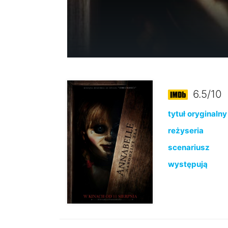
6.5/10
tytuł oryginalny
reżyseria
scenariusz
występują