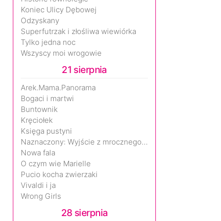
Koniec Ulicy Dębowej
Odzyskany
Superfutrzak i złośliwa wiewiórka
Tylko jedna noc
Wszyscy moi wrogowie
21 sierpnia
Arek.Mama.Panorama
Bogaci i martwi
Buntownik
Kręciołek
Księga pustyni
Naznaczony: Wyjście z mrocznego wymiaru
Nowa fala
O czym wie Marielle
Pucio kocha zwierzaki
Vivaldi i ja
Wrong Girls
28 sierpnia