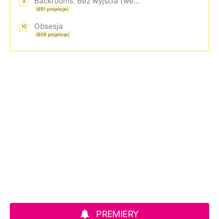
Backrooms. Bez wyjścia (wersja rozszerzona)
9
(691 projekcje)
Obsesja
10
(609 projekcje)
PREMIERY