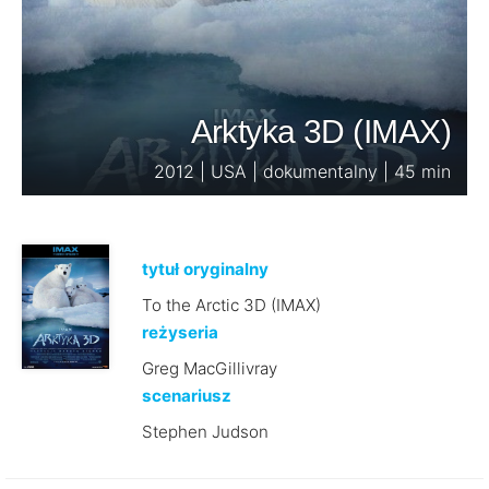
Arktyka 3D (IMAX)
2012 | USA | dokumentalny | 45 min
tytuł oryginalny
To the Arctic 3D (IMAX)
reżyseria
Greg MacGillivray
scenariusz
Stephen Judson