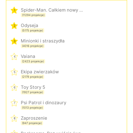
Spider-Man. Całkiem nowy dzień
1
(11294 projekcje)
Odyseja
2
(5175 projekcje)
Minionki i straszydła
3
(4016 projekcje)
Vaiana
4
(2423 projekcje)
Ekipa zwierzaków
5
(2179 projekcje)
Toy Story 5
6
(1927 projekcje)
Psi Patrol i dinozaury
7
(1013 projekcje)
Zaproszenie
8
(947 projekcje)