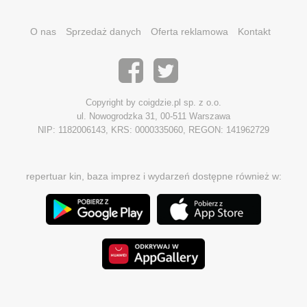
O nas
Sprzedaż danych
Oferta reklamowa
Kontakt
Copyright by coigdzie.pl sp. z o.o.
ul. Nowogrodzka 31, 00-511 Warszawa
NIP: 1182006143, KRS: 0000335060, REGON: 141962729
repertuar kin, baza imprez i wydarzeń dostępne również w: