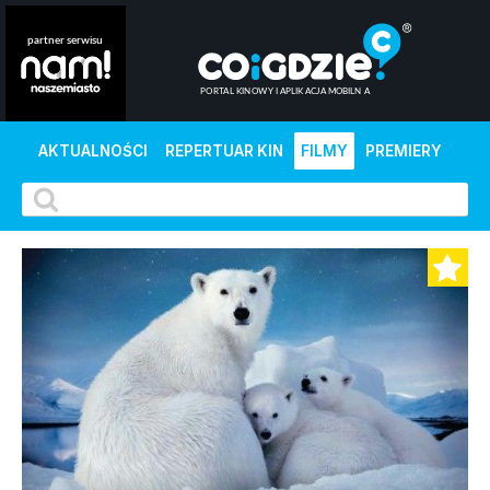
AKTUALNOŚCI
REPERTUAR KIN
FILMY
PREMIERY