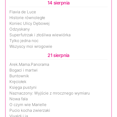
14 sierpnia
Flavia de Luce
Historie równoległe
Koniec Ulicy Dębowej
Odzyskany
Superfutrzak i złośliwa wiewiórka
Tylko jedna noc
Wszyscy moi wrogowie
21 sierpnia
Arek.Mama.Panorama
Bogaci i martwi
Buntownik
Kręciołek
Księga pustyni
Naznaczony: Wyjście z mrocznego wymiaru
Nowa fala
O czym wie Marielle
Pucio kocha zwierzaki
Vivaldi i ja