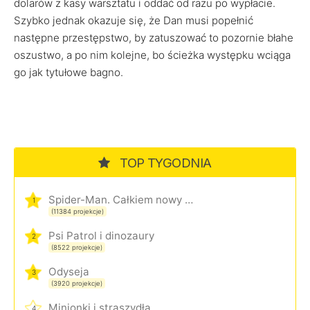
dolarów z kasy warsztatu i oddać od razu po wypłacie.
Szybko jednak okazuje się, że Dan musi popełnić
następne przestępstwo, by zatuszować to pozornie błahe
oszustwo, a po nim kolejne, bo ścieżka występku wciąga
go jak tytułowe bagno.
TOP TYGODNIA
Spider-Man. Całkiem nowy dzień
1
(11384 projekcje)
Psi Patrol i dinozaury
2
(8522 projekcje)
Odyseja
3
(3920 projekcje)
Minionki i straszydła
4