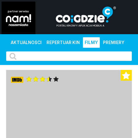
AKTUALNOŚCI
REPERTUAR KIN
FILMY
PREMIERY