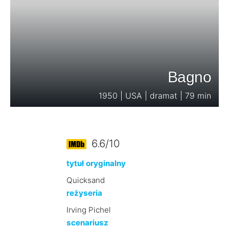
Bagno
1950 | USA | dramat | 79 min
6.6/10
tytuł oryginalny
Quicksand
reżyseria
Irving Pichel
scenariusz