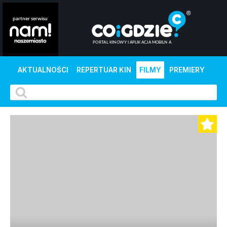
AKTUALNOŚCI
REPERTUAR KIN
FILMY
PREMIERY