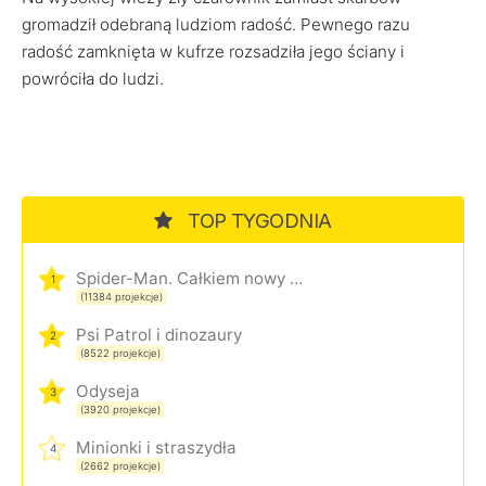
gromadził odebraną ludziom radość. Pewnego razu
radość zamknięta w kufrze rozsadziła jego ściany i
powróciła do ludzi.
TOP TYGODNIA
Spider-Man. Całkiem nowy dzień
1
(11384 projekcje)
Psi Patrol i dinozaury
2
(8522 projekcje)
Odyseja
3
(3920 projekcje)
Minionki i straszydła
4
(2662 projekcje)