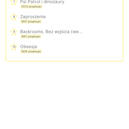
Psi Patrol i dinozaury
7
(1013 projekcje)
Zaproszenie
8
(947 projekcje)
Backrooms. Bez wyjścia (wersja rozszerzona)
9
(691 projekcje)
Obsesja
10
(609 projekcje)