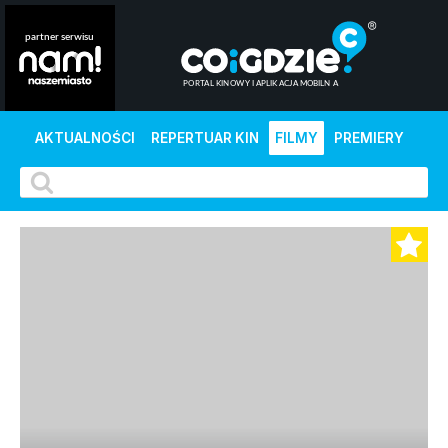
AKTUALNOŚCI
REPERTUAR KIN
FILMY
PREMIERY