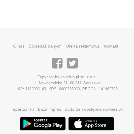
O nas
Sprzedaż danych
Oferta reklamowa
Kontakt
Copyright by coigdzie.pl sp. z o.o.
ul. Nowogrodzka 31, 00-511 Warszawa
NIP: 1182006143, KRS: 0000335060, REGON: 141962729
repertuar kin, baza imprez i wydarzeń dostępne również w: