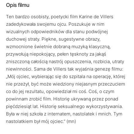
Opis filmu
Ten bardzo osobisty, poetycki film Karine de Villers
zadedykowała swojemu ojcu. Poszukuje w nim
wizualnych odpowiedników dla stanu podwójnej
duchowej straty. Piękne, sugestywne obrazy,
wzmocnione świetnie dobraną muzyką klasyczną,
przywołują niepokojący, pełen tęsknoty za jakąś
zniszczoną całością nastrój opuszczenia, rozbicia, utraty
niewinności. Sama de Villers tak wyjaśnia genezę filmu:
„Mój ojciec, wybierając się do szpitala na operację, której
nie przeżył, być może wiedziony niejasnym przeczuciem
co do jej rezultatu, opowiedział mi coś. Coś, o czym
powinnam zrobić film. Historię ukrywaną przez ponad
pięćdziesiąt lat. Historię seksualnego wykorzystywania.
Była w niej szkoła z internatem, nastolatek i mnich. Tym
nastolatkiem był mój ojciec.” (mn)