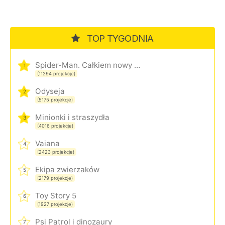
TOP TYGODNIA
Spider-Man. Całkiem nowy dzień
1
(11294 projekcje)
Odyseja
2
(5175 projekcje)
Minionki i straszydła
3
(4016 projekcje)
Vaiana
4
(2423 projekcje)
Ekipa zwierzaków
5
(2179 projekcje)
Toy Story 5
6
(1927 projekcje)
Psi Patrol i dinozaury
7