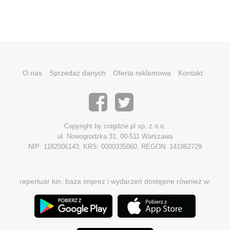
O nas
Sprzedaż danych
Oferta reklamowa
Kontakt
Copyright by coigdzie.pl sp. z o.o.
ul. Nowogrodzka 31, 00-511 Warszawa
NIP: 1182006143, KRS: 0000335060, REGON: 141962729
repertuar kin, baza imprez i wydarzeń dostępne również w: