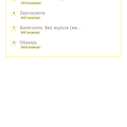
(1013 projekcje)
Zaproszenie
8
(947 projekcje)
Backrooms. Bez wyjścia (wersja rozszerzona)
9
(691 projekcje)
Obsesja
10
(609 projekcje)