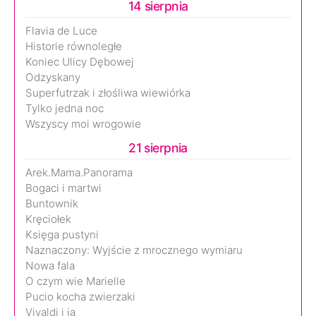
14 sierpnia
Flavia de Luce
Historie równoległe
Koniec Ulicy Dębowej
Odzyskany
Superfutrzak i złośliwa wiewiórka
Tylko jedna noc
Wszyscy moi wrogowie
21 sierpnia
Arek.Mama.Panorama
Bogaci i martwi
Buntownik
Kręciołek
Księga pustyni
Naznaczony: Wyjście z mrocznego wymiaru
Nowa fala
O czym wie Marielle
Pucio kocha zwierzaki
Vivaldi i ja