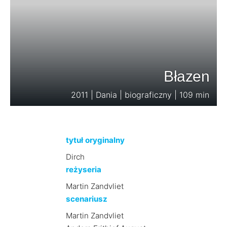
Błazen
2011 | Dania | biograficzny | 109 min
tytuł oryginalny
Dirch
reżyseria
Martin Zandvliet
scenariusz
Martin Zandvliet