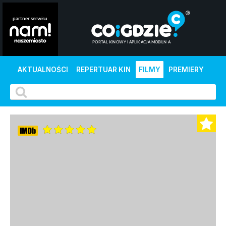
AKTUALNOŚCI
REPERTUAR KIN
FILMY
PREMIERY