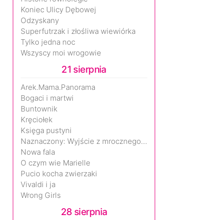
Koniec Ulicy Dębowej
Odzyskany
Superfutrzak i złośliwa wiewiórka
Tylko jedna noc
Wszyscy moi wrogowie
21 sierpnia
Arek.Mama.Panorama
Bogaci i martwi
Buntownik
Kręciołek
Księga pustyni
Naznaczony: Wyjście z mrocznego wymiaru
Nowa fala
O czym wie Marielle
Pucio kocha zwierzaki
Vivaldi i ja
Wrong Girls
28 sierpnia