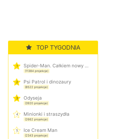
TOP TYGODNIA
Spider-Man. Całkiem nowy dzień
1
(11384 projekcje)
Psi Patrol i dinozaury
2
(8522 projekcje)
Odyseja
3
(3920 projekcje)
Minionki i straszydła
4
(2662 projekcje)
Ice Cream Man
5
(2343 projekcje)