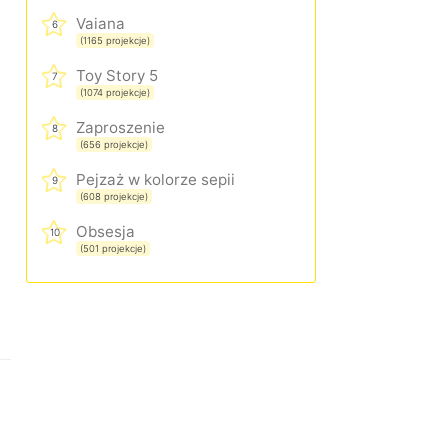
Vaiana
6
(1165 projekcje)
Toy Story 5
7
(1074 projekcje)
Zaproszenie
8
(656 projekcje)
Pejzaż w kolorze sepii
9
(608 projekcje)
Obsesja
10
(501 projekcje)