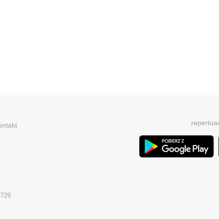
repertua
ontakt
2729