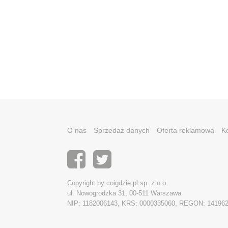
O nas
Sprzedaż danych
Oferta reklamowa
K
Copyright by coigdzie.pl sp. z o.o.
ul. Nowogrodzka 31, 00-511 Warszawa
NIP: 1182006143, KRS: 0000335060, REGON: 14196