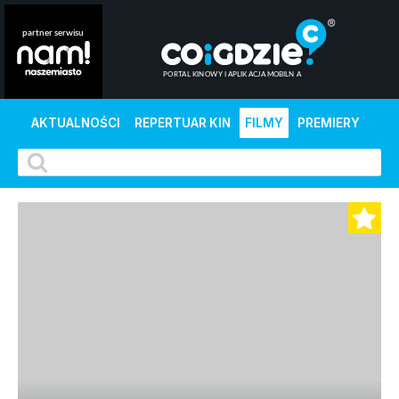
AKTUALNOŚCI
REPERTUAR KIN
FILMY
PREMIERY