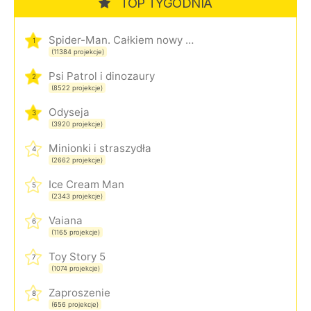
TOP TYGODNIA
Spider-Man. Całkiem nowy dzień
1
(11384 projekcje)
Psi Patrol i dinozaury
2
(8522 projekcje)
Odyseja
3
(3920 projekcje)
Minionki i straszydła
4
(2662 projekcje)
Ice Cream Man
5
(2343 projekcje)
Vaiana
6
(1165 projekcje)
Toy Story 5
7
(1074 projekcje)
Zaproszenie
8
(656 projekcje)