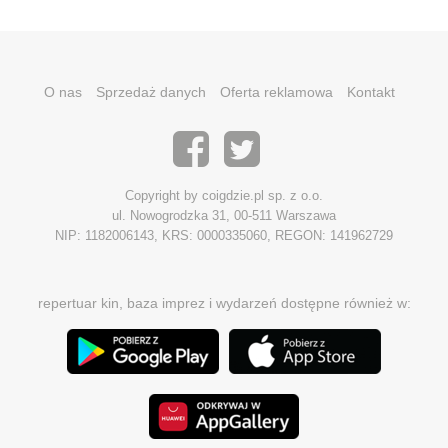
O nas
Sprzedaż danych
Oferta reklamowa
Kontakt
Copyright by coigdzie.pl sp. z o.o.
ul. Nowogrodzka 31, 00-511 Warszawa
NIP: 1182006143, KRS: 0000335060, REGON: 141962729
repertuar kin, baza imprez i wydarzeń dostępne również w: