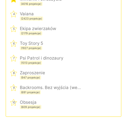
(4016 projekcje)
Vaiana
4
(2423 projekcje)
Ekipa zwierzaków
5
(2179 projekcje)
Toy Story 5
6
(1927 projekcje)
Psi Patrol i dinozaury
7
(1013 projekcje)
Zaproszenie
8
(947 projekcje)
Backrooms. Bez wyjścia (wersja rozszerzona)
9
(691 projekcje)
Obsesja
10
(609 projekcje)