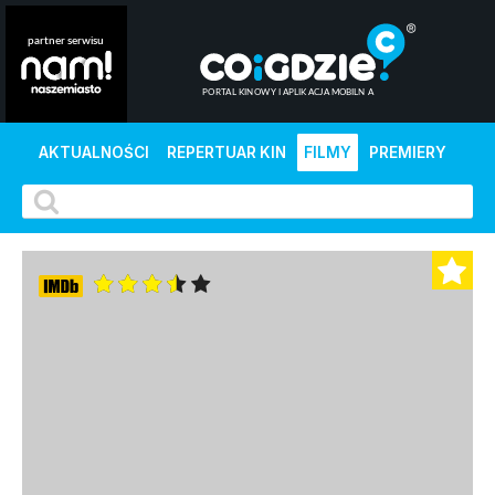
AKTUALNOŚCI
REPERTUAR KIN
FILMY
PREMIERY