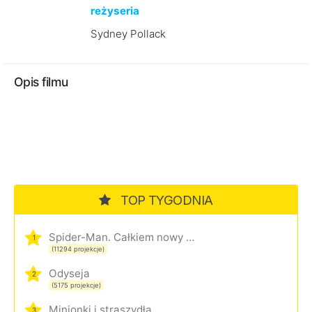
reżyseria
Sydney Pollack
Opis filmu
TOP TYGODNIA
Spider-Man. Całkiem nowy dzień
1
(11294 projekcje)
Odyseja
2
(5175 projekcje)
Minionki i straszydła
3