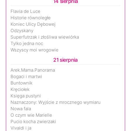
14 sierpnia
Flavia de Luce
Historie równoległe
Koniec Ulicy Dębowej
Odzyskany
Superfutrzak i złośliwa wiewiórka
Tylko jedna noc
Wszyscy moi wrogowie
21 sierpnia
Arek.Mama.Panorama
Bogaci i martwi
Buntownik
Kręciołek
Księga pustyni
Naznaczony: Wyjście z mrocznego wymiaru
Nowa fala
O czym wie Marielle
Pucio kocha zwierzaki
Vivaldi i ja