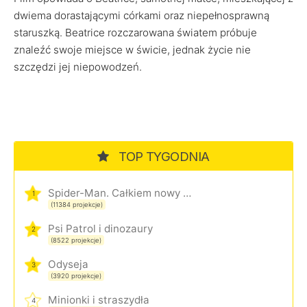
dwiema dorastającymi córkami oraz niepełnosprawną
staruszką. Beatrice rozczarowana światem próbuje
znaleźć swoje miejsce w świcie, jednak życie nie
szczędzi jej niepowodzeń.
TOP TYGODNIA
Spider-Man. Całkiem nowy dzień
1
(11384 projekcje)
Psi Patrol i dinozaury
2
(8522 projekcje)
Odyseja
3
(3920 projekcje)
Minionki i straszydła
4