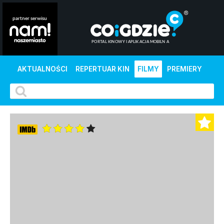
AKTUALNOŚCI
REPERTUAR KIN
FILMY
PREMIERY