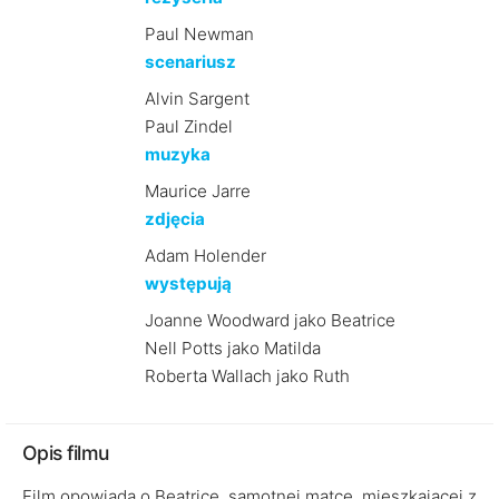
Paul Newman
scenariusz
Alvin Sargent
Paul Zindel
muzyka
Maurice Jarre
zdjęcia
Adam Holender
występują
Joanne Woodward jako Beatrice
Nell Potts jako Matilda
Roberta Wallach jako Ruth
Opis filmu
Film opowiada o Beatrice, samotnej matce, mieszkającej z