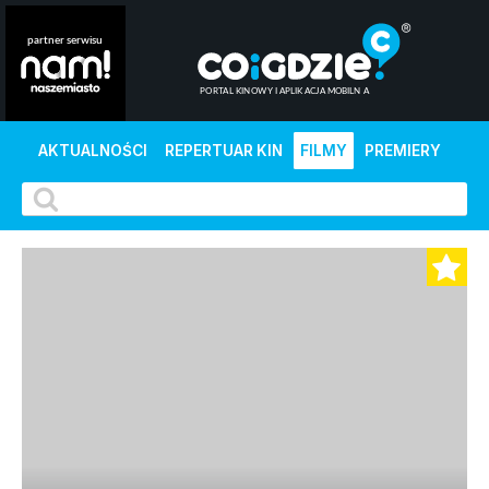
AKTUALNOŚCI
REPERTUAR KIN
FILMY
PREMIERY