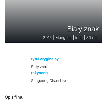
Biały znak
2016 | Mongolia | inne | 80 min
tytuł oryginalny
Biały znak
reżyseria
Sengedorj Chanchivdorj
Opis filmu