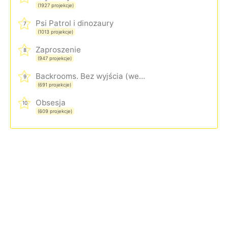
(1927 projekcje)
Psi Patrol i dinozaury
7
(1013 projekcje)
Zaproszenie
8
(947 projekcje)
Backrooms. Bez wyjścia (wersja rozszerzona)
9
(691 projekcje)
Obsesja
10
(609 projekcje)