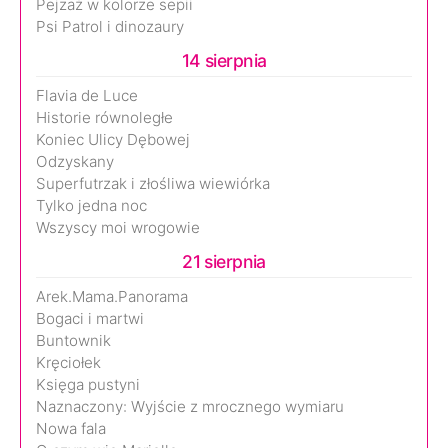
Pejzaż w kolorze sepii
Psi Patrol i dinozaury
14 sierpnia
Flavia de Luce
Historie równoległe
Koniec Ulicy Dębowej
Odzyskany
Superfutrzak i złośliwa wiewiórka
Tylko jedna noc
Wszyscy moi wrogowie
21 sierpnia
Arek.Mama.Panorama
Bogaci i martwi
Buntownik
Kręciołek
Księga pustyni
Naznaczony: Wyjście z mrocznego wymiaru
Nowa fala