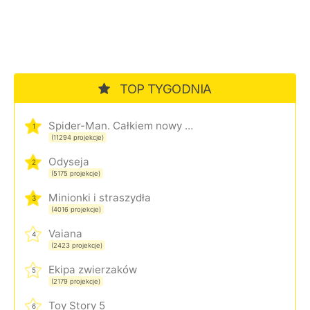
TOP TYGODNIA
Spider-Man. Całkiem nowy dzień
1
(11294 projekcje)
Odyseja
2
(5175 projekcje)
Minionki i straszydła
3
(4016 projekcje)
Vaiana
4
(2423 projekcje)
Ekipa zwierzaków
5
(2179 projekcje)
Toy Story 5
6