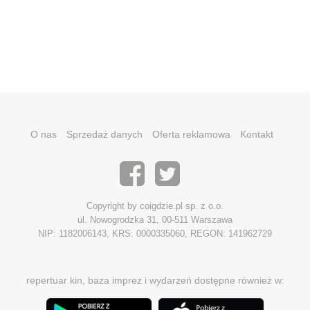
O nas
Sprzedaż danych
Oferta reklamowa
Kontakt
Copyright by coigdzie.pl sp. z o.o.
ul. Nowogrodzka 31, 00-511 Warszawa
NIP: 1182006143, KRS: 0000335060, REGON: 141962729
repertuar kin, baza imprez i wydarzeń dostępne również w: