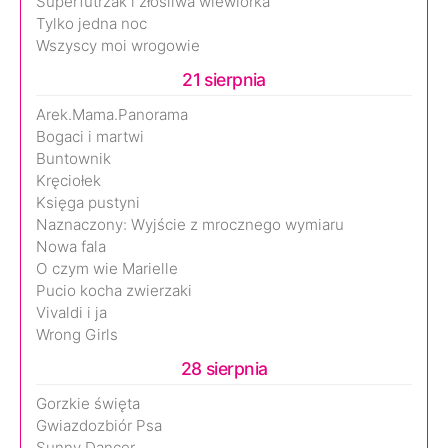
Superfutrzak i złośliwa wiewiórka
Tylko jedna noc
Wszyscy moi wrogowie
21 sierpnia
Arek.Mama.Panorama
Bogaci i martwi
Buntownik
Kręciołek
Księga pustyni
Naznaczony: Wyjście z mrocznego wymiaru
Nowa fala
O czym wie Marielle
Pucio kocha zwierzaki
Vivaldi i ja
Wrong Girls
28 sierpnia
Gorzkie święta
Gwiazdozbiór Psa
Sunny Dancer