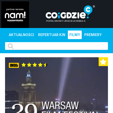
AKTUALNOŚCI
REPERTUAR KIN
FILMY
PREMIERY