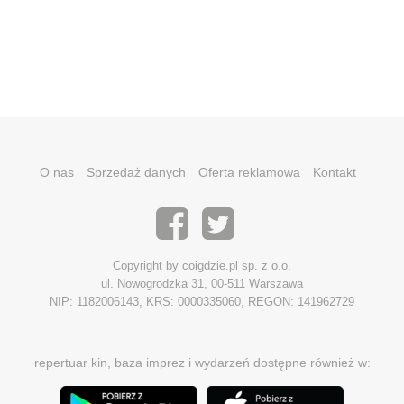
O nas
Sprzedaż danych
Oferta reklamowa
Kontakt
Copyright by coigdzie.pl sp. z o.o.
ul. Nowogrodzka 31, 00-511 Warszawa
NIP: 1182006143, KRS: 0000335060, REGON: 141962729
repertuar kin, baza imprez i wydarzeń dostępne również w: