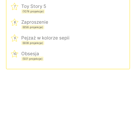
Toy Story 5
7
(1074 projekcje)
Zaproszenie
8
(656 projekcje)
Pejzaż w kolorze sepii
9
(608 projekcje)
Obsesja
10
(501 projekcje)