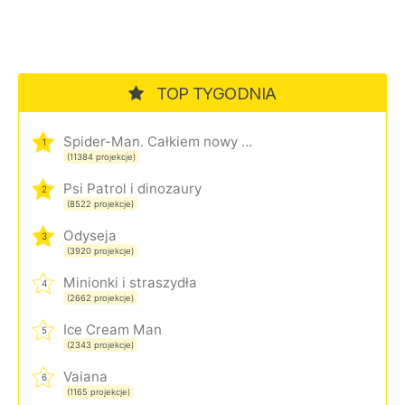
TOP TYGODNIA
Spider-Man. Całkiem nowy dzień
1
(11384 projekcje)
Psi Patrol i dinozaury
2
(8522 projekcje)
Odyseja
3
(3920 projekcje)
Minionki i straszydła
4
(2662 projekcje)
Ice Cream Man
5
(2343 projekcje)
Vaiana
6
(1165 projekcje)