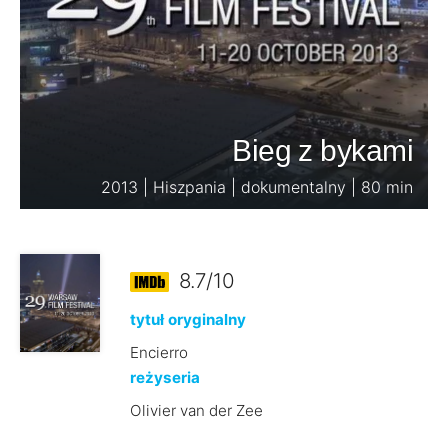
Bieg z bykami
2013 | Hiszpania | dokumentalny | 80 min
8.7/10
tytuł oryginalny
Encierro
reżyseria
Olivier van der Zee