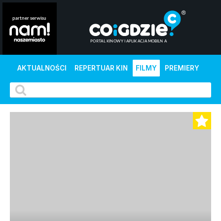
AKTUALNOŚCI
REPERTUAR KIN
FILMY
PREMIERY