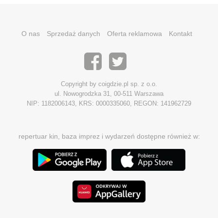
O nas
Sprzedaż danych
Oferta reklamowa
Kontakt
Copyright by coigdzie.pl sp. z o.o.
ul. Nowogrodzka 31, 00-511 Warszawa
NIP: 1182006143, KRS: 0000335060, REGON: 141962729
repertuar kin, baza imprez i wydarzeń dostępne również w: