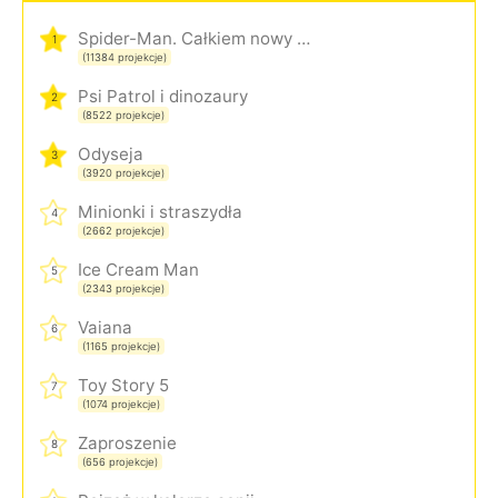
Spider-Man. Całkiem nowy dzień
1
(11384 projekcje)
Psi Patrol i dinozaury
2
(8522 projekcje)
Odyseja
3
(3920 projekcje)
Minionki i straszydła
4
(2662 projekcje)
Ice Cream Man
5
(2343 projekcje)
Vaiana
6
(1165 projekcje)
Toy Story 5
7
(1074 projekcje)
Zaproszenie
8
(656 projekcje)