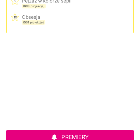
Pejzaż w kolorze sepii
9
(608 projekcje)
Obsesja
10
(501 projekcje)
PREMIERY