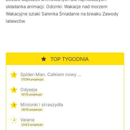
składanka animacji. Odcinki: Wakacje nad morzem
Wakacyjne szlaki Sarenka Śniadanie na biwaku Zawody
latawców.
TOP TYGODNIA
Spider-Man. Całkiem nowy dzień
1
(11294 projekcje)
Odyseja
2
(5175 projekcje)
Minionki i straszydła
3
(4016 projekcje)
Vaiana
4
(2423 projekcje)