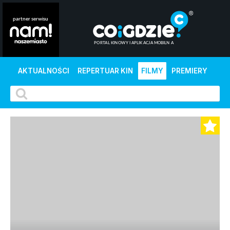
AKTUALNOŚCI
REPERTUAR KIN
FILMY
PREMIERY