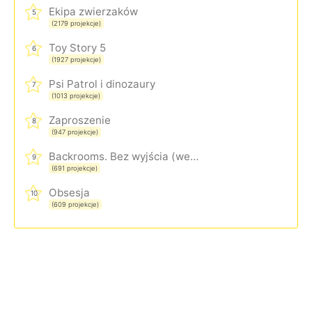
Ekipa zwierzaków
5
(2179 projekcje)
Toy Story 5
6
(1927 projekcje)
Psi Patrol i dinozaury
7
(1013 projekcje)
Zaproszenie
8
(947 projekcje)
Backrooms. Bez wyjścia (wersja rozszerzona)
9
(691 projekcje)
Obsesja
10
(609 projekcje)