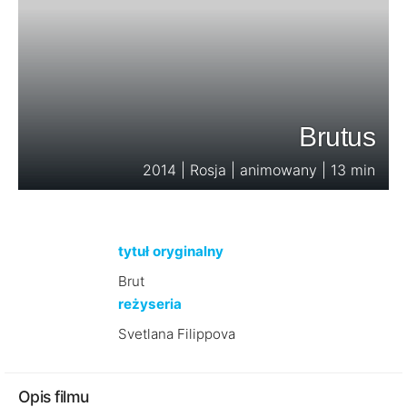
Brutus
2014 | Rosja | animowany | 13 min
tytuł oryginalny
Brut
reżyseria
Svetlana Filippova
Opis filmu