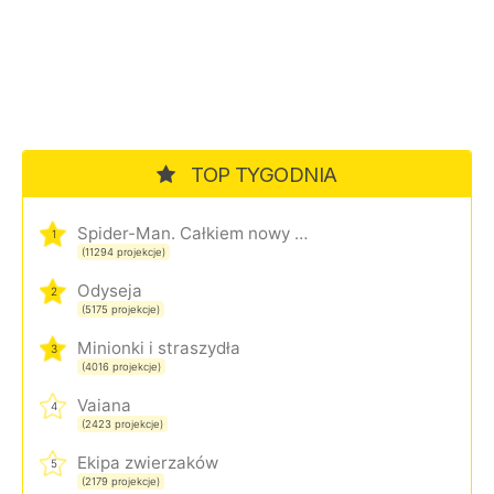
TOP TYGODNIA
Spider-Man. Całkiem nowy dzień
1
(11294 projekcje)
Odyseja
2
(5175 projekcje)
Minionki i straszydła
3
(4016 projekcje)
Vaiana
4
(2423 projekcje)
Ekipa zwierzaków
5
(2179 projekcje)