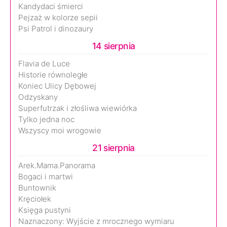
Kandydaci śmierci
Pejzaż w kolorze sepii
Psi Patrol i dinozaury
14 sierpnia
Flavia de Luce
Historie równoległe
Koniec Ulicy Dębowej
Odzyskany
Superfutrzak i złośliwa wiewiórka
Tylko jedna noc
Wszyscy moi wrogowie
21 sierpnia
Arek.Mama.Panorama
Bogaci i martwi
Buntownik
Kręciołek
Księga pustyni
Naznaczony: Wyjście z mrocznego wymiaru