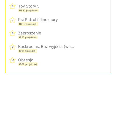
Toy Story 5
6
(1927 projekcje)
Psi Patrol i dinozaury
7
(1013 projekcje)
Zaproszenie
8
(947 projekcje)
Backrooms. Bez wyjścia (wersja rozszerzona)
9
(691 projekcje)
Obsesja
10
(609 projekcje)