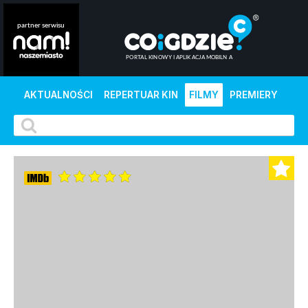
AKTUALNOŚCI
REPERTUAR KIN
FILMY
PREMIERY