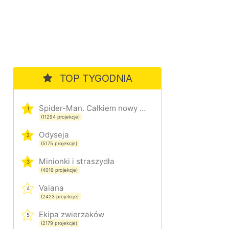
TOP TYGODNIA
Spider-Man. Całkiem nowy dzień
1
(11294 projekcje)
Odyseja
2
(5175 projekcje)
Minionki i straszydła
3
(4016 projekcje)
Vaiana
4
(2423 projekcje)
Ekipa zwierzaków
5
(2179 projekcje)