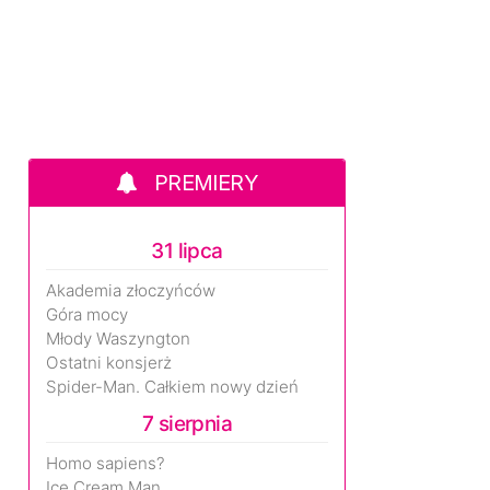
PREMIERY
31 lipca
Akademia złoczyńców
Góra mocy
Młody Waszyngton
Ostatni konsjerż
Spider-Man. Całkiem nowy dzień
7 sierpnia
Homo sapiens?
Ice Cream Man