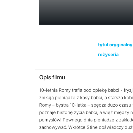
tytuł oryginalny
reżyseria
Opis filmu
10-letnia Romy trafia pod opiekę babci - fry
znikają pieniądze z kasy babci, a starsza 
Romy – bystra 10-latka – spędza dużo czasu w
poznaje historię życia babci, a więź między 
pomysłów! Pewnego dnia pieniądze z zakładow
zachowywać. Wkrótce Stine doświadczy duży