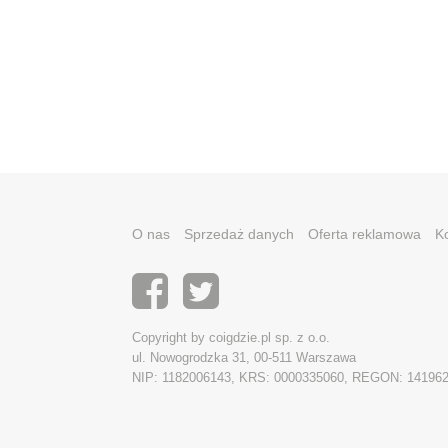
O nas
Sprzedaż danych
Oferta reklamowa
K
Copyright by coigdzie.pl sp. z o.o.
ul. Nowogrodzka 31, 00-511 Warszawa
NIP: 1182006143, KRS: 0000335060, REGON: 14196