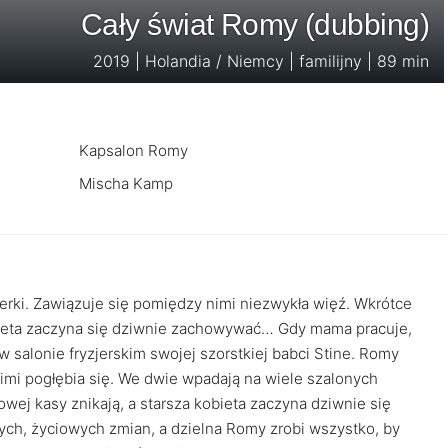
Cały świat Romy (dubbing)
2019 | Holandia / Niemcy | familijny | 89 min
Kapsalon Romy
Mischa Kamp
zjerki. Zawiązuje się pomiędzy nimi niezwykła więź. Wkrótce
kobieta zaczyna się dziwnie zachowywać… Gdy mama pracuje,
 salonie fryzjerskim swojej szorstkiej babci Stine. Romy
nimi pogłębia się. We dwie wpadają na wiele szalonych
ej kasy znikają, a starsza kobieta zaczyna dziwnie się
ch, życiowych zmian, a dzielna Romy zrobi wszystko, by