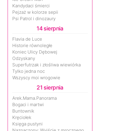
Kandydaci śmierci
Pejzaż w kolorze sepii
Psi Patrol i dinozaury
14 sierpnia
Flavia de Luce
Historie równoległe
Koniec Ulicy Dębowej
Odzyskany
Superfutrzak i złośliwa wiewiórka
Tylko jedna noc
Wszyscy moi wrogowie
21 sierpnia
Arek.Mama.Panorama
Bogaci i martwi
Buntownik
Kręciołek
Księga pustyni
Naznaczony: Wyjście z mrocznego wymiaru