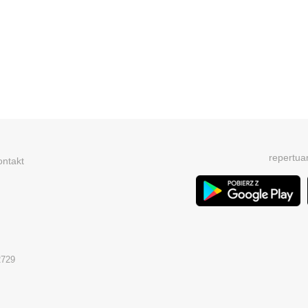
repertua
ontakt
2729