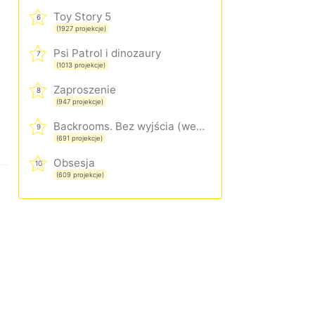
Toy Story 5
6
(1927 projekcje)
Psi Patrol i dinozaury
7
(1013 projekcje)
Zaproszenie
8
(947 projekcje)
Backrooms. Bez wyjścia (wersja rozszerzona)
9
(691 projekcje)
Obsesja
10
(609 projekcje)