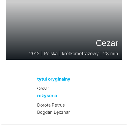
Cezar
2012 | Polska | krótkometrażowy | 28 min
tytuł oryginalny
Cezar
reżyseria
Dorota Petrus
Bogdan Lęcznar