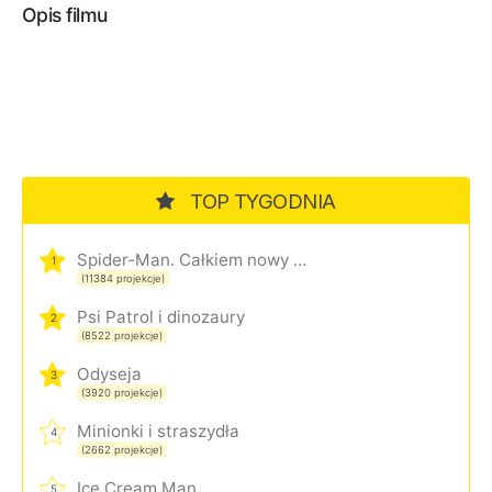
Opis filmu
TOP TYGODNIA
Spider-Man. Całkiem nowy dzień
1
(11384 projekcje)
Psi Patrol i dinozaury
2
(8522 projekcje)
Odyseja
3
(3920 projekcje)
Minionki i straszydła
4
(2662 projekcje)
Ice Cream Man
5