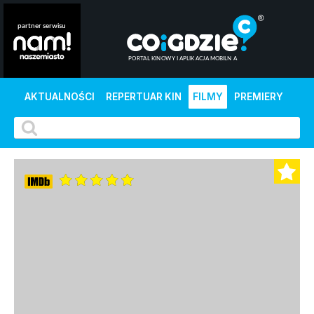
AKTUALNOŚCI
REPERTUAR KIN
FILMY
PREMIERY