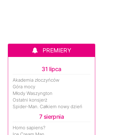
PREMIERY
31 lipca
Akademia złoczyńców
Góra mocy
Młody Waszyngton
Ostatni konsjerż
Spider-Man. Całkiem nowy dzień
7 sierpnia
Homo sapiens?
Ice Cream Man