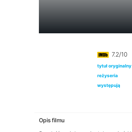
7.2/10
tytuł oryginalny
reżyseria
występują
Opis filmu