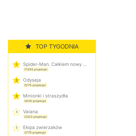
TOP TYGODNIA
Spider-Man. Całkiem nowy dzień
1
(11294 projekcje)
Odyseja
2
(5175 projekcje)
Minionki i straszydła
3
(4016 projekcje)
Vaiana
4
(2423 projekcje)
Ekipa zwierzaków
5
(2179 projekcje)