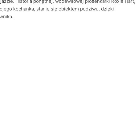
jazzie. Historia ponętnej, wodewilowej piosenkarki Roxie Hart,
ojego kochanka, stanie się obiektem podziwu, dzięki
wnika.