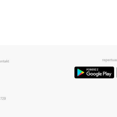
repertua
ontakt
2729