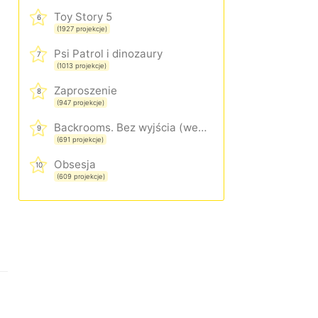
Toy Story 5
6
(1927 projekcje)
Psi Patrol i dinozaury
7
(1013 projekcje)
Zaproszenie
8
(947 projekcje)
Backrooms. Bez wyjścia (wersja rozszerzona)
9
(691 projekcje)
Obsesja
10
(609 projekcje)