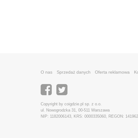
O nas
Sprzedaż danych
Oferta reklamowa
K
Copyright by coigdzie.pl sp. z o.o.
ul. Nowogrodzka 31, 00-511 Warszawa
NIP: 1182006143, KRS: 0000335060, REGON: 14196