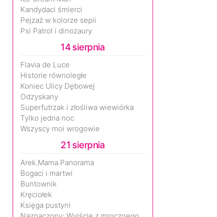
Kandydaci śmierci
Pejzaż w kolorze sepii
Psi Patrol i dinozaury
14 sierpnia
Flavia de Luce
Historie równoległe
Koniec Ulicy Dębowej
Odzyskany
Superfutrzak i złośliwa wiewiórka
Tylko jedna noc
Wszyscy moi wrogowie
21 sierpnia
Arek.Mama.Panorama
Bogaci i martwi
Buntownik
Kręciołek
Księga pustyni
Naznaczony: Wyjście z mrocznego wymiaru