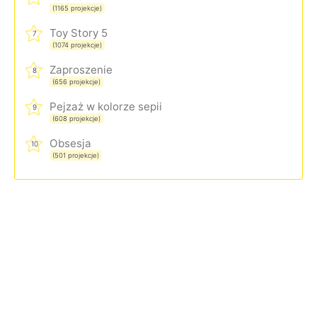
(1165 projekcje)
Toy Story 5
7
(1074 projekcje)
Zaproszenie
8
(656 projekcje)
Pejzaż w kolorze sepii
9
(608 projekcje)
Obsesja
10
(501 projekcje)