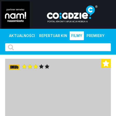
AKTUALNOŚCI
REPERTUAR KIN
FILMY
PREMIERY