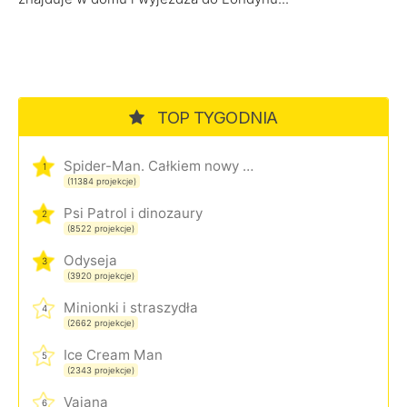
TOP TYGODNIA
Spider-Man. Całkiem nowy dzień
1
(11384 projekcje)
Psi Patrol i dinozaury
2
(8522 projekcje)
Odyseja
3
(3920 projekcje)
Minionki i straszydła
4
(2662 projekcje)
Ice Cream Man
5
(2343 projekcje)
Vaiana
6