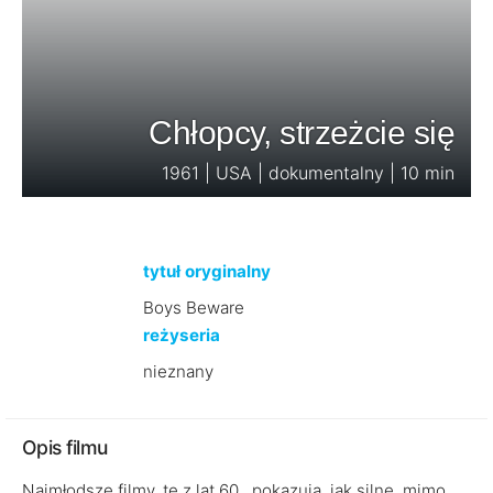
Chłopcy, strzeżcie się
1961 | USA | dokumentalny | 10 min
tytuł oryginalny
Boys Beware
reżyseria
nieznany
Opis filmu
Najmłodsze filmy, te z lat 60., pokazują, jak silne, mimo