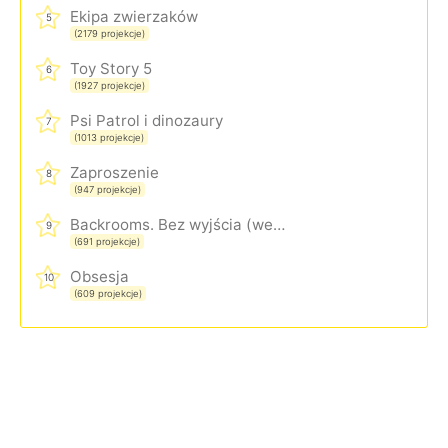
Ekipa zwierzaków
5
(2179 projekcje)
Toy Story 5
6
(1927 projekcje)
Psi Patrol i dinozaury
7
(1013 projekcje)
Zaproszenie
8
(947 projekcje)
Backrooms. Bez wyjścia (wersja rozszerzona)
9
(691 projekcje)
Obsesja
10
(609 projekcje)