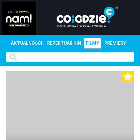
AKTUALNOŚCI
REPERTUAR KIN
FILMY
PREMIERY