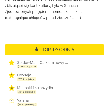
zbliżającej się kontrkultury, było w Stanach
Zjednoczonych potępienie homoseksualizmu
(ostrzegające chłopców przed zboczeńcami)
TOP TYGODNIA
Spider-Man. Całkiem nowy dzień
1
(11294 projekcje)
Odyseja
2
(5175 projekcje)
Minionki i straszydła
3
(4016 projekcje)
Vaiana
4
(2423 projekcje)