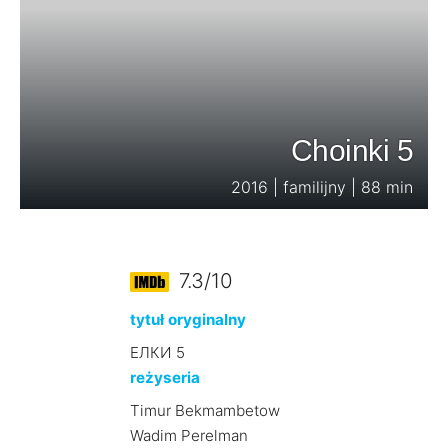
Choinki 5
2016 | familijny | 88 min
7.3/10
tytuł oryginalny
ЕЛКИ 5
reżyseria
Timur Bekmambetow
Wadim Perelman