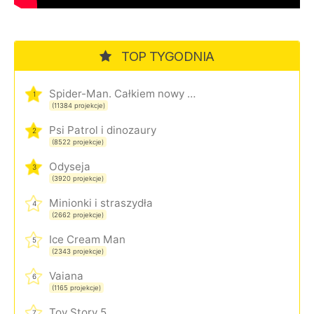
TOP TYGODNIA
Spider-Man. Całkiem nowy dzień
1
(11384 projekcje)
Psi Patrol i dinozaury
2
(8522 projekcje)
Odyseja
3
(3920 projekcje)
Minionki i straszydła
4
(2662 projekcje)
Ice Cream Man
5
(2343 projekcje)
Vaiana
6
(1165 projekcje)
Toy Story 5
7