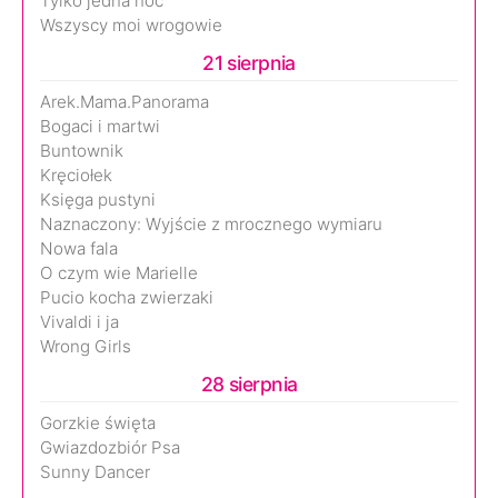
Tylko jedna noc
Wszyscy moi wrogowie
21 sierpnia
Arek.Mama.Panorama
Bogaci i martwi
Buntownik
Kręciołek
Księga pustyni
Naznaczony: Wyjście z mrocznego wymiaru
Nowa fala
O czym wie Marielle
Pucio kocha zwierzaki
Vivaldi i ja
Wrong Girls
28 sierpnia
Gorzkie święta
Gwiazdozbiór Psa
Sunny Dancer