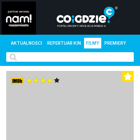
AKTUALNOŚCI
REPERTUAR KIN
FILMY
PREMIERY