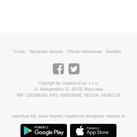
O nas
Sprzedaż danych
Oferta reklamowa
Kontakt
Copyright by coigdzie.pl sp. z o.o.
ul. Nowogrodzka 31, 00-511 Warszawa
NIP: 1182006143, KRS: 0000335060, REGON: 141962729
repertuar kin, baza imprez i wydarzeń dostępne również w: