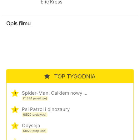
Eric Kress
Opis filmu
TOP TYGODNIA
Spider-Man. Całkiem nowy dzień
1
(11384 projekcje)
Psi Patrol i dinozaury
2
(8522 projekcje)
Odyseja
3
(3920 projekcje)