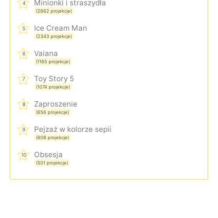
Minionki i straszydła
4
(2662 projekcje)
Ice Cream Man
5
(2343 projekcje)
Vaiana
6
(1165 projekcje)
Toy Story 5
7
(1074 projekcje)
Zaproszenie
8
(656 projekcje)
Pejzaż w kolorze sepii
9
(608 projekcje)
Obsesja
10
(501 projekcje)