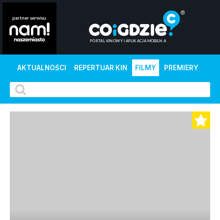
AKTUALNOŚCI
REPERTUAR KIN
FILMY
PREMIERY