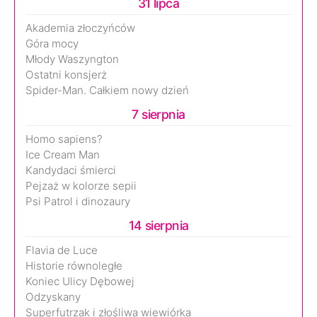
31 lipca
Akademia złoczyńców
Góra mocy
Młody Waszyngton
Ostatni konsjerż
Spider-Man. Całkiem nowy dzień
7 sierpnia
Homo sapiens?
Ice Cream Man
Kandydaci śmierci
Pejzaż w kolorze sepii
Psi Patrol i dinozaury
14 sierpnia
Flavia de Luce
Historie równoległe
Koniec Ulicy Dębowej
Odzyskany
Superfutrzak i złośliwa wiewiórka