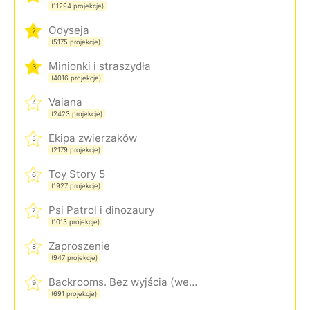
(11294 projekcje)
Odyseja
2
(5175 projekcje)
Minionki i straszydła
3
(4016 projekcje)
Vaiana
4
(2423 projekcje)
Ekipa zwierzaków
5
(2179 projekcje)
Toy Story 5
6
(1927 projekcje)
Psi Patrol i dinozaury
7
(1013 projekcje)
Zaproszenie
8
(947 projekcje)
Backrooms. Bez wyjścia (wersja rozszerzona)
9
(691 projekcje)