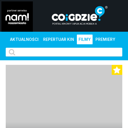
AKTUALNOŚCI
REPERTUAR KIN
FILMY
PREMIERY