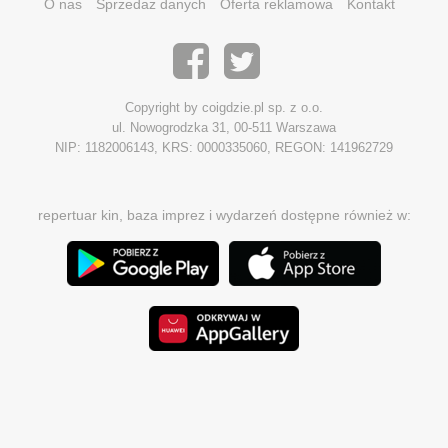
O nas
Sprzedaż danych
Oferta reklamowa
Kontakt
Copyright by coigdzie.pl sp. z o.o.
ul. Nowogrodzka 31, 00-511 Warszawa
NIP: 1182006143, KRS: 0000335060, REGON: 141962729
repertuar kin, baza imprez i wydarzeń dostępne również w: