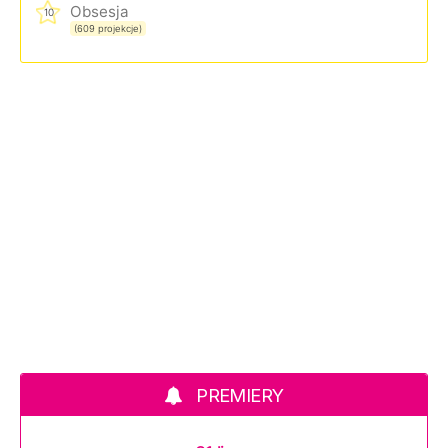
Obsesja
10
(609 projekcje)
PREMIERY