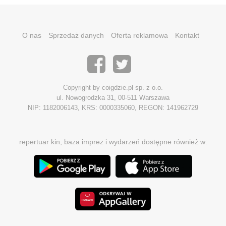
O nas
Sprzedaż danych
Oferta reklamowa
Kontakt
Copyright by coigdzie.pl sp. z o.o.
ul. Nowogrodzka 31, 00-511 Warszawa
NIP: 1182006143, KRS: 0000335060, REGON: 141962729
repertuar kin, baza imprez i wydarzeń dostępne również w: