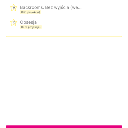
Backrooms. Bez wyjścia (wersja rozszerzona)
9
(691 projekcje)
Obsesja
10
(609 projekcje)