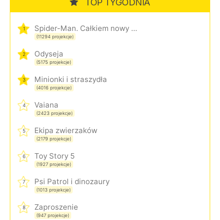
TOP TYGODNIA
Spider-Man. Całkiem nowy dzień
1
(11294 projekcje)
Odyseja
2
(5175 projekcje)
Minionki i straszydła
3
(4016 projekcje)
Vaiana
4
(2423 projekcje)
Ekipa zwierzaków
5
(2179 projekcje)
Toy Story 5
6
(1927 projekcje)
Psi Patrol i dinozaury
7
(1013 projekcje)
Zaproszenie
8
(947 projekcje)