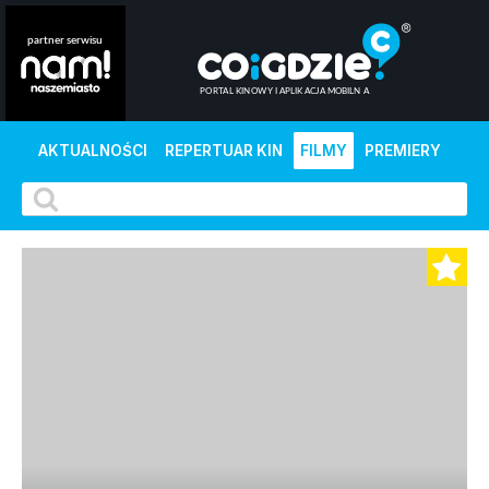
AKTUALNOŚCI
REPERTUAR KIN
FILMY
PREMIERY