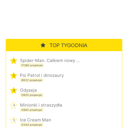
TOP TYGODNIA
Spider-Man. Całkiem nowy dzień
1
(11384 projekcje)
Psi Patrol i dinozaury
2
(8522 projekcje)
Odyseja
3
(3920 projekcje)
Minionki i straszydła
4
(2662 projekcje)
Ice Cream Man
5
(2343 projekcje)