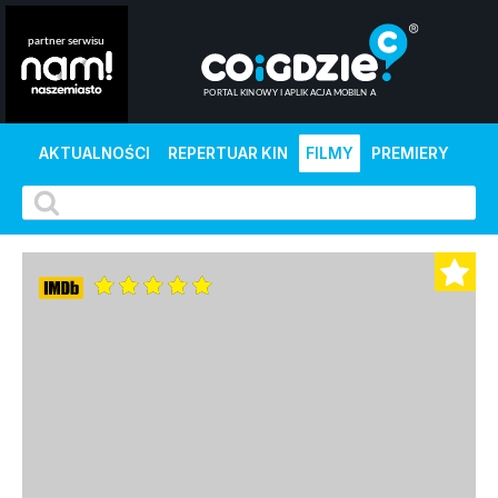
AKTUALNOŚCI
REPERTUAR KIN
FILMY
PREMIERY