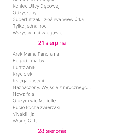
Koniec Ulicy Dębowej
Odzyskany
Superfutrzak i złośliwa wiewiórka
Tylko jedna noc
Wszyscy moi wrogowie
21 sierpnia
Arek.Mama.Panorama
Bogaci i martwi
Buntownik
Kręciołek
Księga pustyni
Naznaczony: Wyjście z mrocznego wymiaru
Nowa fala
O czym wie Marielle
Pucio kocha zwierzaki
Vivaldi i ja
Wrong Girls
28 sierpnia