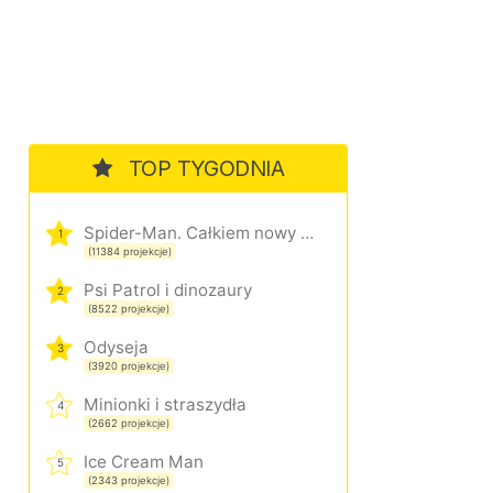
TOP TYGODNIA
Spider-Man. Całkiem nowy dzień
1
(11384 projekcje)
Psi Patrol i dinozaury
2
(8522 projekcje)
Odyseja
3
(3920 projekcje)
Minionki i straszydła
4
(2662 projekcje)
Ice Cream Man
5
(2343 projekcje)