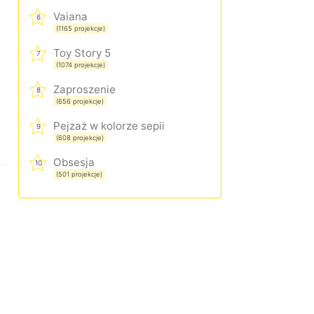
Vaiana
6
(1165 projekcje)
Toy Story 5
7
(1074 projekcje)
Zaproszenie
8
(656 projekcje)
Pejzaż w kolorze sepii
9
(608 projekcje)
Obsesja
10
(501 projekcje)