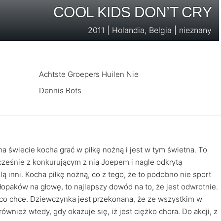
COOL KIDS DON’T CRY
2011 | Holandia, Belgia | nieznany
Achtste Groepers Huilen Nie
Dennis Bots
na świecie kocha grać w piłkę nożną i jest w tym świetna. To
cześnie z konkurującym z nią Joepem i nagle odkrytą
ślą inni. Kocha piłkę nożną, co z tego, że to podobno nie sport
łopaków na głowę, to najlepszy dowód na to, że jest odwrotnie.
ć, co chce. Dziewczynka jest przekonana, że ze wszystkim w
również wtedy, gdy okazuje się, iż jest ciężko chora. Do akcji, z