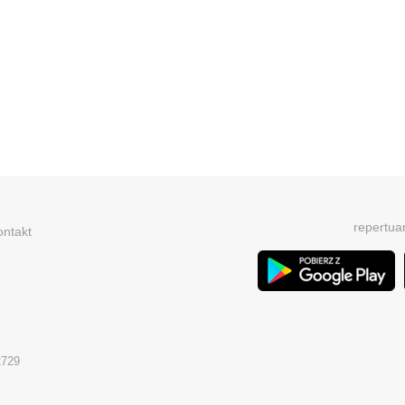
repertua
ontakt
2729