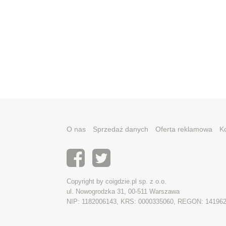
O nas
Sprzedaż danych
Oferta reklamowa
K
Copyright by coigdzie.pl sp. z o.o.
ul. Nowogrodzka 31, 00-511 Warszawa
NIP: 1182006143, KRS: 0000335060, REGON: 14196