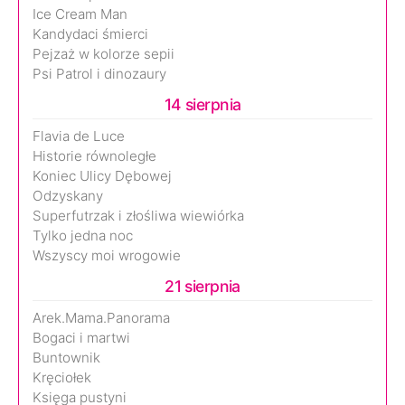
Ice Cream Man
Kandydaci śmierci
Pejzaż w kolorze sepii
Psi Patrol i dinozaury
14 sierpnia
Flavia de Luce
Historie równoległe
Koniec Ulicy Dębowej
Odzyskany
Superfutrzak i złośliwa wiewiórka
Tylko jedna noc
Wszyscy moi wrogowie
21 sierpnia
Arek.Mama.Panorama
Bogaci i martwi
Buntownik
Kręciołek
Księga pustyni