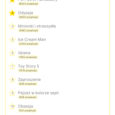
(8522 projekcje)
Odyseja
3
(3920 projekcje)
Minionki i straszydła
4
(2662 projekcje)
Ice Cream Man
5
(2343 projekcje)
Vaiana
6
(1165 projekcje)
Toy Story 5
7
(1074 projekcje)
Zaproszenie
8
(656 projekcje)
Pejzaż w kolorze sepii
9
(608 projekcje)
Obsesja
10
(501 projekcje)