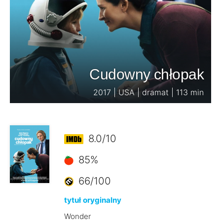
Cudowny chłopak
2017 | USA | dramat | 113 min
8.0/10
85%
66/100
tytuł oryginalny
Wonder