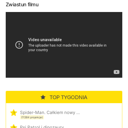
Zwiastun filmu
TOP TYGODNIA
Spider-Man. Całkiem nowy dzień
1
(11384 projekcje)
Psi Patrol i dinozaury
2