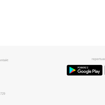
repertua
ontakt
2729