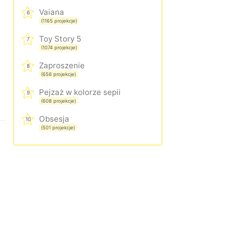
Vaiana
6
(1165 projekcje)
Toy Story 5
7
(1074 projekcje)
Zaproszenie
8
(656 projekcje)
Pejzaż w kolorze sepii
9
(608 projekcje)
Obsesja
10
(501 projekcje)