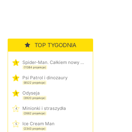
TOP TYGODNIA
Spider-Man. Całkiem nowy dzień
1
(11384 projekcje)
Psi Patrol i dinozaury
2
(8522 projekcje)
Odyseja
3
(3920 projekcje)
Minionki i straszydła
4
(2662 projekcje)
Ice Cream Man
5
(2343 projekcje)