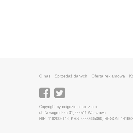
O nas
Sprzedaż danych
Oferta reklamowa
K
Copyright by coigdzie.pl sp. z o.o.
ul. Nowogrodzka 31, 00-511 Warszawa
NIP: 1182006143, KRS: 0000335060, REGON: 14196