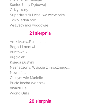
Koniec Ulicy Dębowej
Odzyskany
Superfutrzak i złośliwa wiewiórka
Tylko jedna noc
Wszyscy moi wrogowie
21 sierpnia
Arek.Mama.Panorama
Bogaci i martwi
Buntownik
Kręciołek
Księga pustyni
Naznaczony: Wyjście z mrocznego wymiaru
Nowa fala
O czym wie Marielle
Pucio kocha zwierzaki
Vivaldi i ja
Wrong Girls
28 sierpnia