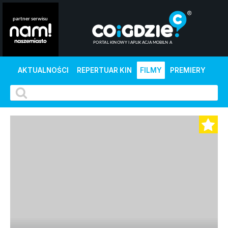
AKTUALNOŚCI
REPERTUAR KIN
FILMY
PREMIERY