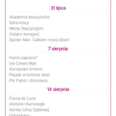
31 lipca
Akademia złoczyńców
Góra mocy
Młody Waszyngton
Ostatni konsjerż
Spider-Man. Całkiem nowy dzień
7 sierpnia
Homo sapiens?
Ice Cream Man
Kandydaci śmierci
Pejzaż w kolorze sepii
Psi Patrol i dinozaury
14 sierpnia
Flavia de Luce
Historie równoległe
Koniec Ulicy Dębowej
Odzyskany