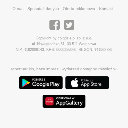
O nas
Sprzedaż danych
Oferta reklamowa
Kontakt
Copyright by coigdzie.pl sp. z o.o.
ul. Nowogrodzka 31, 00-511 Warszawa
NIP: 1182006143, KRS: 0000335060, REGON: 141962729
repertuar kin, baza imprez i wydarzeń dostępne również w: