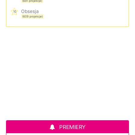
(691 projekcje)
Obsesja
10
(609 projekcje)
PREMIERY