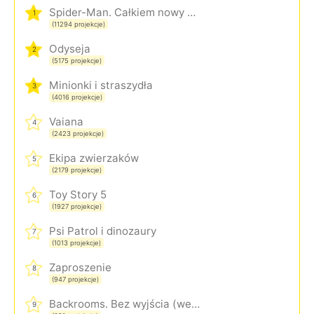
Spider-Man. Całkiem nowy dzień
1
(11294 projekcje)
Odyseja
2
(5175 projekcje)
Minionki i straszydła
3
(4016 projekcje)
Vaiana
4
(2423 projekcje)
Ekipa zwierzaków
5
(2179 projekcje)
Toy Story 5
6
(1927 projekcje)
Psi Patrol i dinozaury
7
(1013 projekcje)
Zaproszenie
8
(947 projekcje)
Backrooms. Bez wyjścia (wersja rozszerzona)
9