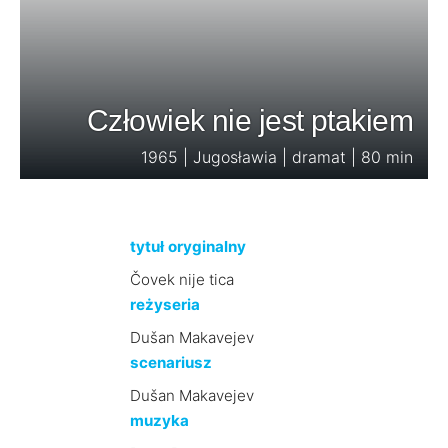
Człowiek nie jest ptakiem
1965 | Jugosławia | dramat | 80 min
tytuł oryginalny
Čovek nije tica
reżyseria
Dušan Makavejev
scenariusz
Dušan Makavejev
muzyka