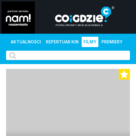
AKTUALNOŚCI
REPERTUAR KIN
FILMY
PREMIERY