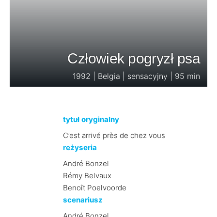
Człowiek pogryzł psa
1992 | Belgia | sensacyjny | 95 min
tytuł oryginalny
C’est arrivé près de chez vous
reżyseria
André Bonzel
Rémy Belvaux
Benoît Poelvoorde
scenariusz
André Bonzel