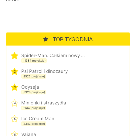
TOP TYGODNIA
Spider-Man. Całkiem nowy dzień
1
(11384 projekcje)
Psi Patrol i dinozaury
2
(8522 projekcje)
Odyseja
3
(3920 projekcje)
Minionki i straszydła
4
(2662 projekcje)
Ice Cream Man
5
(2343 projekcje)
Vaiana
6