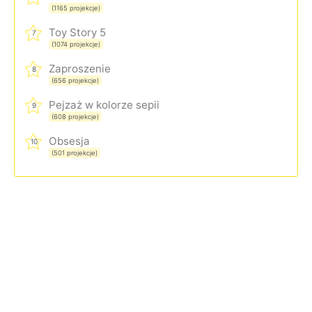
(1165 projekcje)
Toy Story 5
7
(1074 projekcje)
Zaproszenie
8
(656 projekcje)
Pejzaż w kolorze sepii
9
(608 projekcje)
Obsesja
10
(501 projekcje)