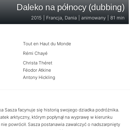
Daleko na północy (dubbing)
2015 | Francja, Dania | animowany | 81 min
Tout en Haut du Monde
Rémi Chayé
Christa Théret
Féodor Atkine
Antony Hickling
ka Sasza facynuje się historią swojego dziadka podróżnika.
tatek arktyczny, którym popłynął na wyprawę w kierunku
 nie powrócił. Sasza postanawia zawalczyć o nadszarpnięty