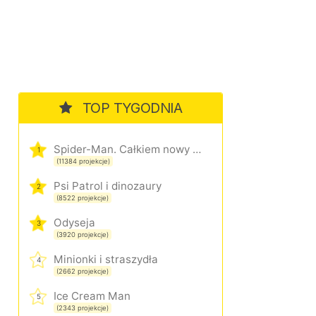
TOP TYGODNIA
Spider-Man. Całkiem nowy dzień
1
(11384 projekcje)
Psi Patrol i dinozaury
2
(8522 projekcje)
Odyseja
3
(3920 projekcje)
Minionki i straszydła
4
(2662 projekcje)
Ice Cream Man
5
(2343 projekcje)