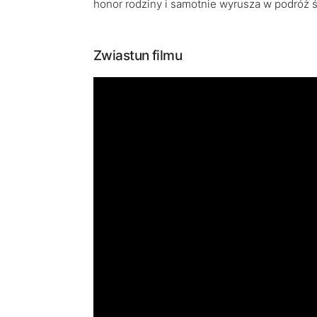
honor rodziny i samotnie wyrusza w podróż ś
Zwiastun filmu