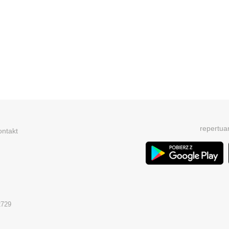
repertua
ontakt
2729