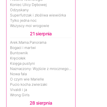
Koniec Ulicy Dębowej
Odzyskany
Superfutrzak i złośliwa wiewiórka
Tylko jedna noc
Wszyscy moi wrogowie
21 sierpnia
Arek.Mama.Panorama
Bogaci i martwi
Buntownik
Kręciołek
Księga pustyni
Naznaczony: Wyjście z mrocznego wymiaru
Nowa fala
O czym wie Marielle
Pucio kocha zwierzaki
Vivaldi i ja
Wrong Girls
28 sierpnia