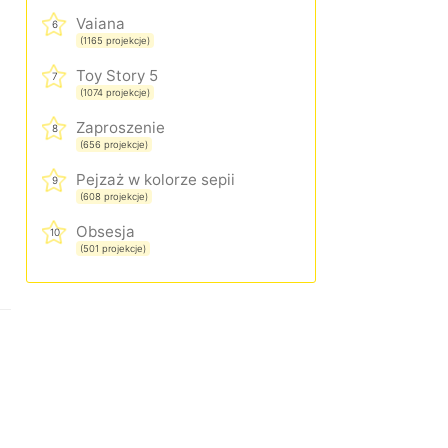
Vaiana
6
(1165 projekcje)
Toy Story 5
7
(1074 projekcje)
Zaproszenie
8
(656 projekcje)
Pejzaż w kolorze sepii
9
(608 projekcje)
Obsesja
10
(501 projekcje)