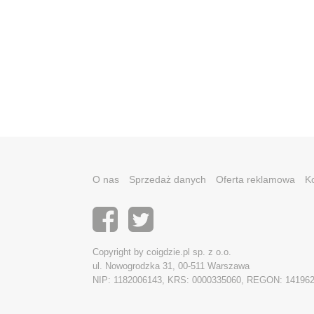
O nas
Sprzedaż danych
Oferta reklamowa
K
Copyright by coigdzie.pl sp. z o.o.
ul. Nowogrodzka 31, 00-511 Warszawa
NIP: 1182006143, KRS: 0000335060, REGON: 14196