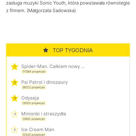
zasługa muzyki Sonic Youth, która powstawała równolegle
z filmem. (Małgorzata Sadowska)
TOP TYGODNIA
Spider-Man. Całkiem nowy dzień
1
(11384 projekcje)
Psi Patrol i dinozaury
2
(8522 projekcje)
Odyseja
3
(3920 projekcje)
Minionki i straszydła
4
(2662 projekcje)
Ice Cream Man
5
(2343 projekcje)