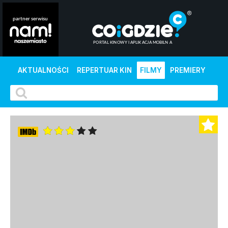
AKTUALNOŚCI
REPERTUAR KIN
FILMY
PREMIERY