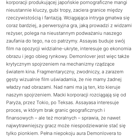
korporacji produkującej japońskie pornograficzne mangi
nieustannie kluczy, gubi tropy, zaciera granice między
rzeczywistością i fantazją. Wciągająca intryga gmatwa się
coraz bardziej, a perwersyjna gra, jaką prowadzi z widzami
reżyser, polega na nieustannym podważaniu naszego
zaufania do tego, na co patrzymy. Assayas buduje swój
film na opozycji widzialne-ukryte, interesuje go ekonomia
obrazu i jego obieg rynkowy. Demonlover jest więc także
krytycznym spojrzeniem na mechanizmy rządzące
światem kina. Fragmentaryczny, zwodniczy, a zarazem
gęsty wizualnie film uświadamia, że nie mamy żadnej
władzy nad obrazami. Nad nami ma ją ten, kto kieruje
naszym spojrzeniem. Macki korporacji rozciągają się od
Paryża, przez Tokio, po Teksas. Assayasa interesuje
proces, w którym brak granic geograficznych i
finansowych – ale też moralnych – sprawia, że nawet
najwytrawniejszy gracz może niespodziewanie stać się
tylko pionkiem. Pełna niepokoju aura Demonlovera to